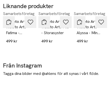
Liknande produkter
Samarbetsföretag
Samarbetsföretag
Samarbetsföretag
Hoppa över bildspelet
Watoto Arts
Watoto Arts
Watoto Arts
Watoto Arts
Watoto Arts Mia
Watoto Arts
Fatima -
- Storasyster
Alyssa - Min
Storasyster
Första Docka
499 kr
499 kr
499 kr
Från Instagram
Tagga dina bilder med @ahlens för att synas i vårt flöde.