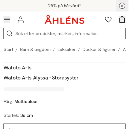
Hoppa till navigationsmenyn
Hoppa till innehåll
Hoppa till sidfot
För medlemmar - Shoppa nu
25% på hårvård*
Logga in
Favoriter
Var
Sök
Start
/
Barn & ungdom
/
Leksaker
/
Dockor & figurer
/
Wat
Produktbilder
Hoppa över bildspelet
Produktinformation
Watoto Arts
Watoto Arts Alyssa - Storasyster
Färg:
Multicolour
Storlek:
36 cm