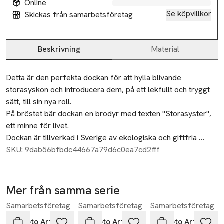
Online
Se köpvillkor
Skickas från samarbetsföretag
Beskrivning
Material
Beskrivning
Detta är den perfekta dockan för att hylla blivande 
storasyskon och introducera dem, på ett lekfullt och tryggt 
sätt, till sin nya roll. 

På bröstet bär dockan en brodyr med texten "Storasyster", 
ett minne för livet.

Dockan är tillverkad i Sverige av ekologiska och giftfria 
tyger, säker att krama och leka med från allra första stund. 

SKU: 9dab56bfbdc44667a79d6c0ea7cd2fff
Lägg till en bebisdocka och förbered barnet på sin nya roll 
med hjälp av lekens magiska kraft. 

Alla Watoto Arts-dockor är designade med fokus på 
Mer från samma serie
inkludering, hållbarhet och socialt ansvar. 

Samarbetsföretag
Samarbetsföretag
Samarbetsföretag
Hoppa över bildspelet
De speglar samhällets mångfald och uppmuntrar till lek där 
varje barns unika egenskaper får ta plats. 

Watoto Arts
Watoto Arts
Watoto Arts