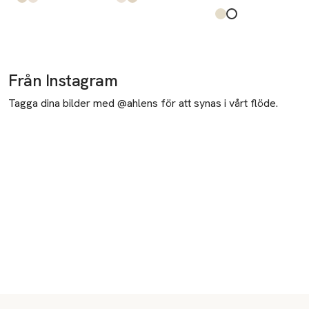
Produkten finns i färgerna:
Brown
Pink
,
,
Produkten finns i färgerna:
Pink
Brown
,
,
Produkten finns i fä
Cherry
Flowers
,
,
Från Instagram
Tagga dina bilder med @ahlens för att synas i vårt flöde.