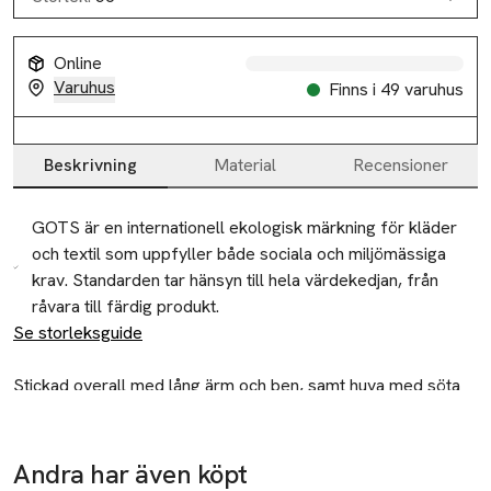
Online
Varuhus
Finns i 49 varuhus
Beskrivning
Material
Recensioner
Beskrivning
GOTS är en internationell ekologisk märkning för kläder
och textil som uppfyller både sociala och miljömässiga
krav. Standarden tar hänsyn till hela värdekedjan, från
råvara till färdig produkt.
Se storleksguide
Stickad overall med lång ärm och ben, samt huva med söta 
kaninöron.

SALVAN har ribbstickade muddar, två öppna fickor framtill 
och stängs med knappar i träimitation framtill.

Andra har även köpt
Tillverkare
Tillverkad av 100% bomullsgarn.
