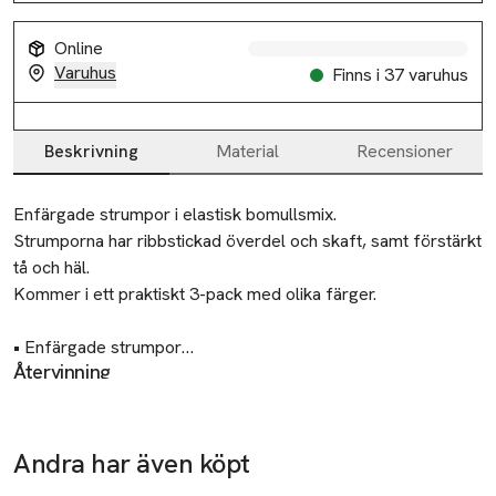
Online
Varuhus
Finns i 37 varuhus
Beskrivning
Material
Recensioner
Beskrivning
Enfärgade strumpor i elastisk bomullsmix.

Strumporna har ribbstickad överdel och skaft, samt förstärkt 
tå och häl.

Kommer i ett praktiskt 3-pack med olika färger.

• Enfärgade strumpor

Återvinning
• 3-pack

Lämna gamla textilier till välgörenhet eller
• Ribbad överdel och skaft
återvinningscentral.
Andra har även köpt
Ta 3 betala för
Ta 3 betala för
Ta 3 betala för
Tillverkare
2
2
2
Åhléns AB