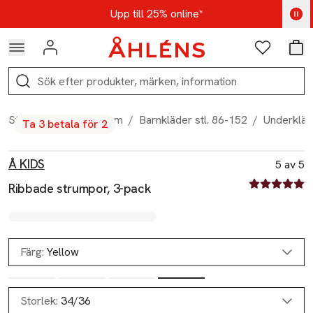
Hoppa till navigationsmenyn
Hoppa till innehåll
Hoppa till sidfot
Kod: AUG25 - Shoppa nu
Upp till 25% online*
Logga in
Favoriter
Var
Sök
Start
/
Barn & ungdom
/
Barnkläder stl. 86-152
/
Underkläd
Ta 3 betala för 2
Produktbilder
Hoppa över bildspelet
Produktinformation
Å KIDS
5 av 5
5 av fem stjä
Ribbade strumpor, 3-pack
Färg:
Yellow
Slut i lager
Storlek:
34/36
Slut i lager