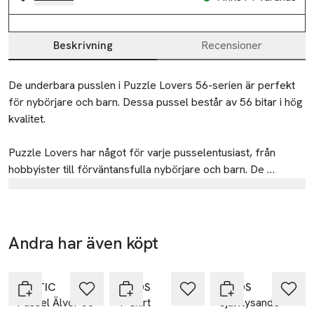
Beskrivning
Recensioner
Beskrivning
De underbara pusslen i Puzzle Lovers 56-serien är perfekt 
för nybörjare och barn. Dessa pussel består av 56 bitar i hög 
kvalitet.

Puzzle Lovers har något för varje pusselentusiast, från 
hobbyister till förväntansfulla nybörjare och barn. De 
högkvalitativa pusslen avbildar fantastiska landskap, 
Tillverkare
fascinerande platser runtom världen, mäktiga djur, speciella 
Tactic
nordiska och säsongsbaserade teman och mer.

Raumanjuovantie 2
Andra har även köpt
Ta 3 betala för
42x30 cm.
28101 PORI
-20%
2
Hoppa över bildspelet
Finland
TACTIC
Å KIDS
Å KIDS
info@tactic.net
Pussel Älvor 56
T-shirt
Självlysande
E-post