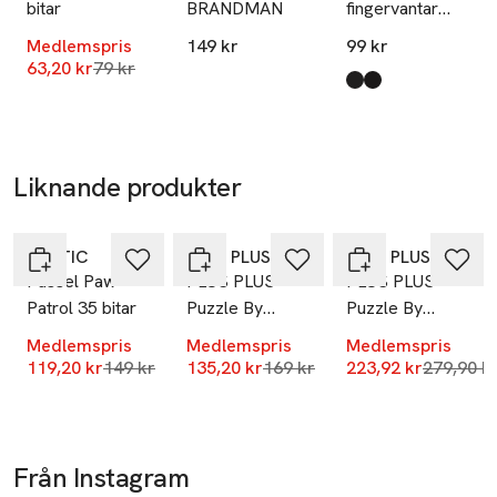
bitar
BRANDMAN
fingervantar
Mobilnummer
SKELETON, 2-
SKU: 66418866
Medlemspris
149 kr
99 kr
pack
Lägsta pris 30 dagar
63,20 kr
79 kr
Produkten finns i fä
Black
Glitter
,
,
Liknande produkter
-20%
-20%
-20%
Hoppa över bildspelet
TACTIC
PLUS PLUS
PLUS PLUS
Pussel Paw
PLUS PLUS
PLUS PLUS
Patrol 35 bitar
Puzzle By
Puzzle By
Number
Number
Medlemspris
Medlemspris
Medlemspris
Adventure
Rainbow
Lägsta pris 30 dagar
Lägsta pris 30 dagar
Lägsta pr
119,20 kr
149 kr
135,20 kr
169 kr
223,92 kr
279,90 k
250pcs
500pcs
Från Instagram