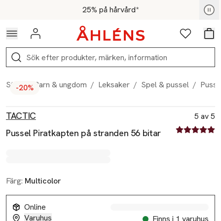
Hoppa till navigationsmenyn
Hoppa till innehåll
Hoppa till sidfot
För medlemmar - Shoppa nu
25% på hårvård*
Logga in
Favoriter
Var
Sök
Start
/
Barn & ungdom
/
Leksaker
/
Spel & pussel
/
Pussel
-20%
Produktbilder
Hoppa över bildspelet
Produktinformation
TACTIC
5 av 5
5 av fem stjä
Pussel Piratkapten på stranden 56 bitar
Färg:
Multicolor
Online
Varuhus
Finns i 1 varuhus