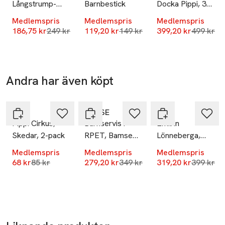
564 35 Bankeryd
Långstrump-
Barnbestick
Docka Pippi, 3
SWEDEN
klänning
delar
Medlemspris
Medlemspris
Medlemspris
EFRAIMSDOTTER
Lägsta pris 30 dagar
Lägsta pris 30 dagar
Lägsta pr
186,75 kr
249 kr
119,20 kr
149 kr
399,20 kr
499 kr
info@rattstart.se
E-post
Mobilnummer
SKU: 66317117
Andra har även köpt
-20%
-20%
-20%
Hoppa över bildspelet
PIPPI
BAMSE
EMIL
Pippi Cirkus,
Barnservis i
Emil in
Skedar, 2-pack
RPET, Bamse
Lönneberga,
Ballong
Barnservis, 3-
Medlemspris
Medlemspris
Medlemspris
del
Lägsta pris 30 dagar
Lägsta pris 30 dagar
Lägsta pr
68 kr
85 kr
279,20 kr
349 kr
319,20 kr
399 kr