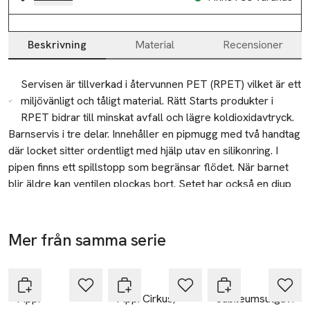
Beskrivning
Material
Recensioner
Beskrivning
Servisen är tillverkad i återvunnen PET (RPET) vilket är ett
miljövänligt och tåligt material. Rätt Starts produkter i
RPET bidrar till minskat avfall och lägre koldioxidavtryck.
Barnservis i tre delar. Innehåller en pipmugg med två handtag 
där locket sitter ordentligt med hjälp utav en silikonring. I 
pipen finns ett spillstopp som begränsar flödet. När barnet 
blir äldre kan ventilen plockas bort. Setet har också en djup 
och en flat tallrik med silikonring undertill som gör att de står 
Återvinning
stadiga på bordet. Hela serien är tillverkad i återvunnen PET 
Lämnas till välgörenhet eller återvinningscentral.
(RPET) vilket är ett miljövänligt och tåligt material.
Mer från samma serie
-25%
-20%
-20%
Tillverkare
Hoppa över bildspelet
Rätt Start AB
PIPPI
PIPPI
PIPPI
Domsandsvägen 14
Pippi
Pippi Cirkus,
Jubileumsutgåva