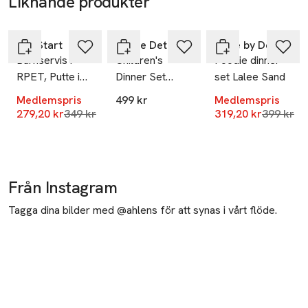
Liknande produkter
-20%
-20%
Hoppa över bildspelet
RättStart
Elodie Details
Done by Deer
Barnservis i
Children's
Foodie dinner
RPET, Putte i
Dinner Set
set Lalee Sand
Blåbärsskogen
Berså
Medlemspris
499 kr
Medlemspris
Lägsta pris 30 dagar
Lägsta pr
279,20 kr
349 kr
319,20 kr
399 kr
Från Instagram
Tagga dina bilder med @ahlens för att synas i vårt flöde.