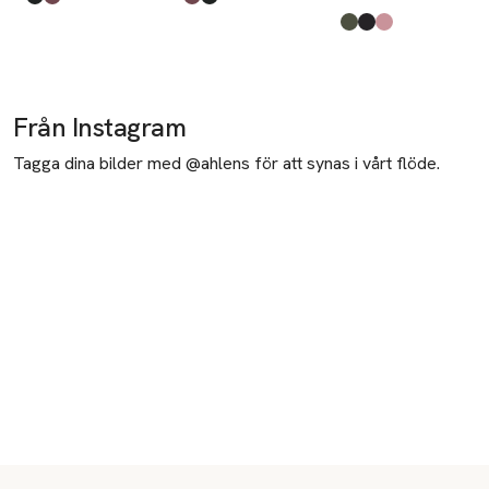
Produkten finns i färgerna:
Black
Burgundy
,
,
Produkten finns i färgerna:
Burgundy
Black
,
,
Produkten finns i fä
Forest Night
Black
Ash Rose
,
,
,
Från Instagram
Tagga dina bilder med @ahlens för att synas i vårt flöde.