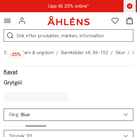
Hoppa till navigationsmenyn
Hoppa till innehåll
Hoppa till sidfot
Kod: AUG25 - Shoppa nu
Upp till 25% online*
Logga in
Favoriter
Var
Sök
Start
/
Barn & ungdom
/
Barnkläder stl. 86-152
/
Skor
/
Kä
-25%
Produktbilder
Hoppa över bildspelet
Produktinformation
Kavat
Grytgöl
Färg:
Blue
Storlek:
21