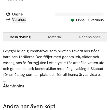
Online
Varuhus
Finns i 1 varuhus
Beskrivning
Material
Recensioner
Beskrivning
Grytgöl är en gummistövel som blivit en favorit hos både 
barn och föräldrar. Den följer med genom lek, väder och 
vardag och är formgjuten i ett stycke för att hålla vatten ute 
och ge en slitstark konstruktion med lång livslängd. Skapad 
för små steg som tar plats och för att kunna ärvas vidare.

Återvinning
• Tillverkad i SEBS-gummi

Återvinn förpackningen som papper. Produkten bör lämnas
• Stöveln kan tvättas på 30˚C, men bör inte torktumlas

vid insamling för brännbart avfall.
• Formgjuten för att göra den slittålig och pålitlig

• Lätt att hoppa i och ur

Andra har även köpt
Tillverkare
• Vid passform som passar de flesta fötter
