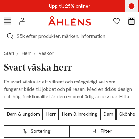
Hoppa till navigationsmenyn
Hoppa till innehåll
Hoppa till sidfot
Kod: AUG25 - Shoppa nu
Upp till 25% online*
Logga in
Favoriter
Var
Sök
Start
/
Herr
/
Väskor
Svart väska herr
En svart väska är ett stilrent och mångsidigt val som
fungerar både till jobbet och på resan. Med en tidlös design
och hög funktionalitet är den en oumbärlig accessoar. Hitta
din nya favorit här!
Hoppa till produktsidan
Barn & ungdom
Herr
Hem & inredning
Dam
Skönhet
Hoppa till produktsidan
Lista över produkter
Sortering
Filter