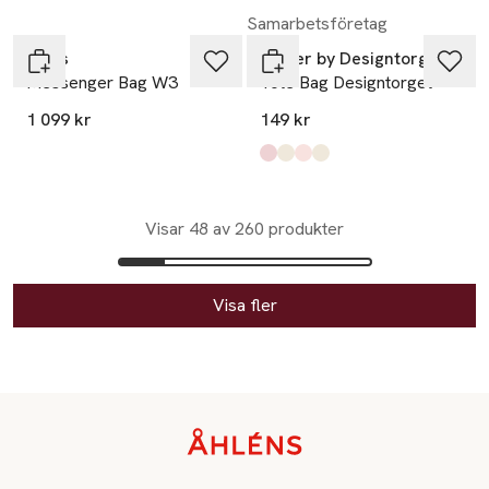
Samarbetsföretag
Rains
Atelier by Designtorget
Messenger Bag W3
Tote Bag Designtorget
1 099 kr
149 kr
Produkten finns i färgerna:
svart
grön
klargrön
blå
,
,
,
,
Visar 48 av 260 produkter
Visa fler
Sidfot