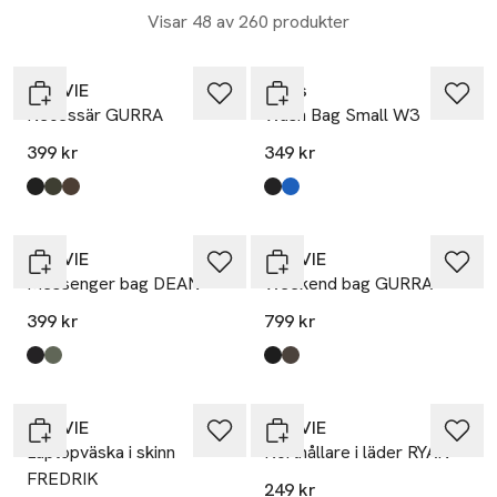
Visar 48 av 260 produkter
Nyhet
Nyhet
NORVIE
Rains
Necessär GURRA
Wash Bag Small W3
399 kr
349 kr
Produkten finns i färgerna:
Black
Khaki
Brown
,
,
,
Produkten finns i färgerna:
Black
Waves
,
,
Nyhet
Nyhet
NORVIE
NORVIE
Messenger bag DEAN
Weekend bag GURRA
399 kr
799 kr
Produkten finns i färgerna:
Black
Khaki Green
,
,
Produkten finns i färgerna:
Black
Brown
,
,
NORVIE
NORVIE
Laptopväska i skinn
Korthållare i läder RYAN
FREDRIK
249 kr