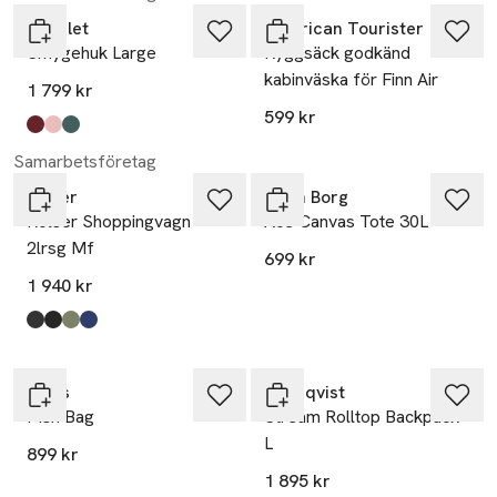
Cavalet
American Tourister
Smygehuk Large
Ryggsäck godkänd
kabinväska för Finn Air
1 799 kr
599 kr
Produkten finns i färgerna:
burgundy
pink
dark green
,
,
,
Samarbetsföretag
Rolser
Björn Borg
Rolser Shoppingvagn
Ace Canvas Tote 30L
2lrsg Mf
699 kr
1 940 kr
Produkten finns i färgerna:
stålgrå
svart
kakigrön
blå
,
,
,
,
Rains
Sandqvist
Msn Bag
Stream Rolltop Backpack
L
899 kr
1 895 kr