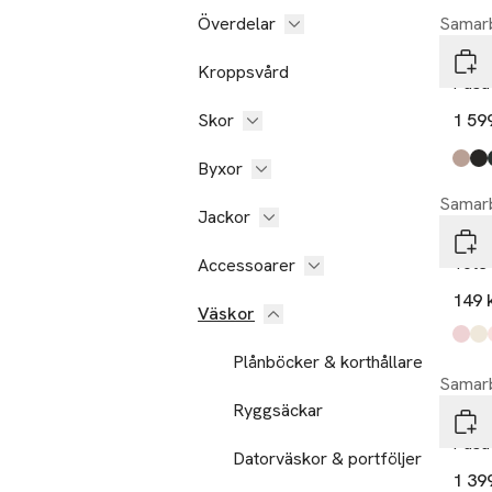
Överdelar
Samarb
Cava
Kroppsvård
Pasa
Skor
1 59
Byxor
Produ
bron
blac
gree
rosa
whit
darkb
,
Samarb
Jackor
Atel
Tote
Accessoarer
149 
Väskor
Produ
svart
grön
klarg
blå
,
,
Plånböcker & korthållare
Samarb
Ryggsäckar
Cava
Pasa
Datorväskor & portföljer
1 39