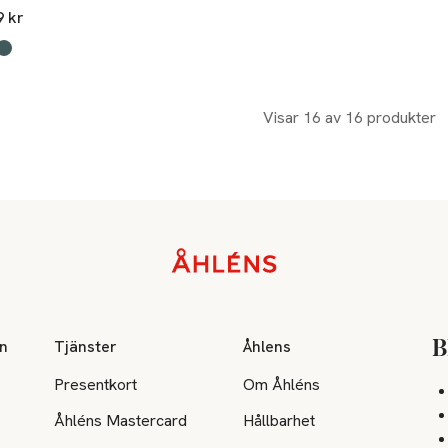
9 kr
kten finns i färgerna:
undy
 green
,
,
Visar 16 av 16 produkter
on
Tjänster
Åhlens
B
Presentkort
Om Åhléns
Åhléns Mastercard
Hållbarhet