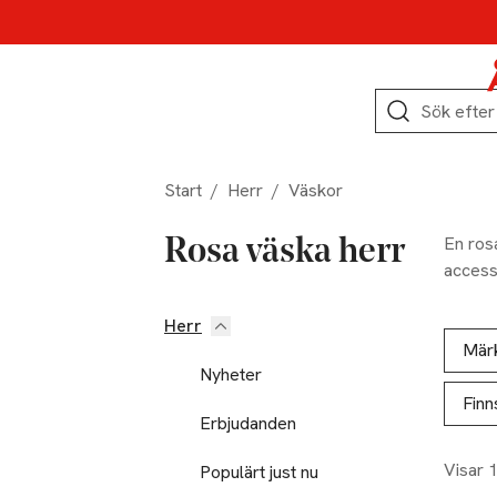
Hoppa till produktnavigation
Hoppa till innehåll
Hoppa till sidfot
Sök
Start
/
Herr
/
Väskor
En rosa
Rosa väska herr
access
Herr
Hoppa till produktsidan
Hoppa t
Lista ö
Mär
Nyheter
Finn
Erbjudanden
Visar 
Populärt just nu