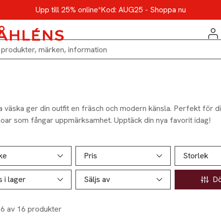
Upp till 25% online*
Kod: AUG25 - Shoppa nu
 väska ger din outfit en fräsch och modern känsla. Perfekt för di
oar som fångar uppmärksamhet. Upptäck din nya favorit idag!
ill produktsidan
ver produkter
ke
Pris
Storlek
s i lager
Säljs av
Döl
16 av 16 produkter