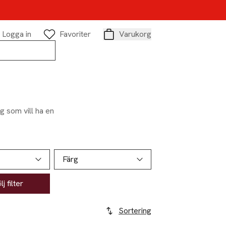
Logga in
Favoriter
Varukorg
Varukorg
g som vill ha en
Färg
j filter
Sortering