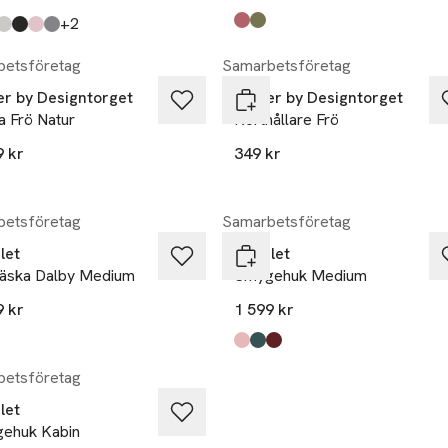
till
+2
Produkten finns i färgerna:
watermelon pink
pistachio green
,
,
kten finns i färgerna:
z
lue/tan
e/rosé
k/roséguld
r/tan
,
,
,
,
,
etsföretag
Samarbetsföretag
ier by Designtorget
Atelier by Designtorget
a Frö Natur
Korthållare Frö
9 kr
349 kr
etsföretag
Samarbetsföretag
let
Cavalet
äska Dalby Medium
Smygehuk Medium
9 kr
1 599 kr
kten finns i färgerna:
rmelon pink
chio green
,
,
Produkten finns i färgerna:
pink
dark green
burgundy
,
,
,
etsföretag
let
ehuk Kabin