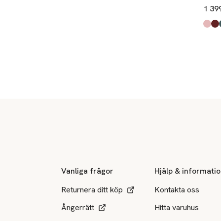
1 39
Produ
pink
burg
dark
,
Sidfot
Vanliga frågor
Hjälp & informati
Returnera ditt köp
Kontakta oss
Ångerrätt
Hitta varuhus