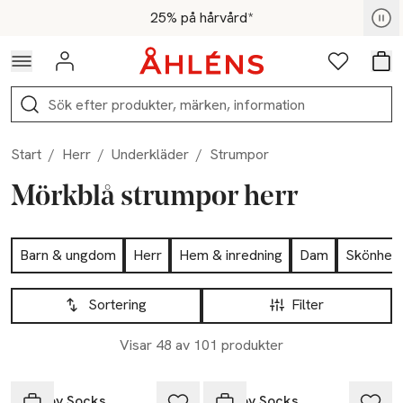
Hoppa till navigationsmenyn
Hoppa till innehåll
Hoppa till sidfot
För medlemmar - Shoppa nu
25% på hårvård*
Logga in
Favoriter
Var
Sök
Start
/
Herr
/
Underkläder
/
Strumpor
Mörkblå strumpor herr
Hoppa till produktsidan
Barn & ungdom
Herr
Hem & inredning
Dam
Skönhet
Hoppa till produktsidan
Lista över produkter
Sortering
Filter
Visar 48 av 101 produkter
Nyhet
Happy Socks
Happy Socks