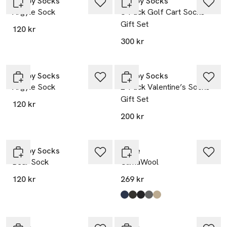
Happy Socks
Happy Socks
Argyle Sock
3-Pack Golf Cart Socks
Gift Set
120 kr
300 kr
Nyhet
Nyhet
Happy Socks
Happy Socks
Argyle Sock
2-Pack Valentine’s Socks
Gift Set
120 kr
200 kr
Nyhet
Nyhet
Happy Socks
Falke
Bear Sock
ClimaWool
120 kr
269 kr
Produkten finns i färgerna:
Royal Blue
Brown
Black
Light Greymel
Pebble Mel
,
,
,
,
,
Nyhet
Nyhet