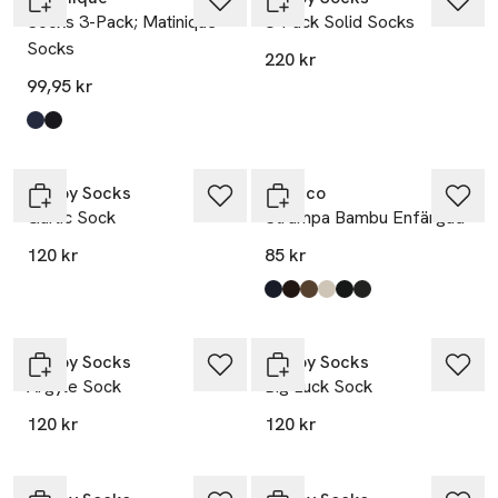
Socks 3-Pack; Matinique
3-Pack Solid Socks
Socks
220 kr
99,95 kr
Produkten finns i färgerna:
Dark Navy
Black
,
,
Nyhet
Ta 3 betala 169:-
Happy Socks
Topeco
Garlic Sock
Strumpa Bambu Enfärgad
120 kr
85 kr
Produkten finns i färgerna:
Navy 2
Dark Brown
Camel
Sand
Black
Anthracite
,
,
,
,
,
,
Nyhet
Nyhet
Happy Socks
Happy Socks
Argyle Sock
Big Luck Sock
120 kr
120 kr
Nyhet
Nyhet