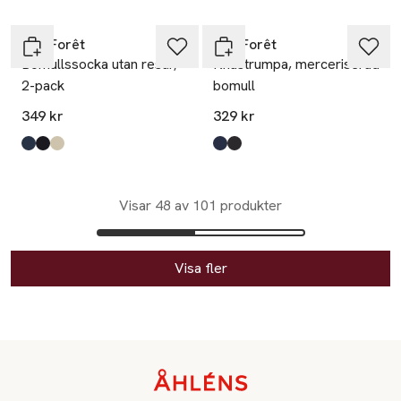
BleuForêt
BleuForêt
Bomullssocka utan resår,
Knästrumpa, merceriserad
2-pack
bomull
349 kr
329 kr
Produkten finns i färgerna:
Marine/Marine
Noir/Noir
Crème/Crème
,
,
,
Produkten finns i färgerna:
Marine
Noir
,
,
Visar 48 av 101 produkter
Visa fler
Sidfot