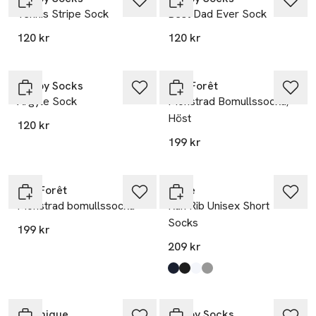
Tennis Stripe Sock
Best Dad Ever Sock
120 kr
120 kr
Nyhet
Happy Socks
BleuForêt
Argyle Sock
Mönstrad Bomullssocka,
Höst
120 kr
199 kr
Nyhet
BleuForêt
Falke
Mönstrad bomullssocka
Run Rib Unisex Short
Socks
199 kr
209 kr
Produkten finns i färgerna:
Marine
Black
White
Light Grey
,
,
,
,
Ta 2 betala 175:-
Matinique
Happy Socks