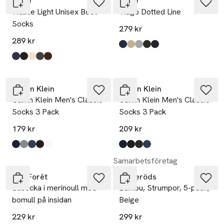
Falke
Falke
Walkie Light Unisex Boot
Tiago Dotted Line
Socks
279 kr
289 kr
Produkten finns i färgerna:
Space Blue
Silk
Silver
Brown
Black
,
,
,
,
,
Produkten finns i färgerna:
Jeans
Black
Sand Mel
Smog
Dark Brown
,
,
,
,
,
Calvin Klein
Calvin Klein
Calvin Klein Men's Classic
Calvin Klein Men's Classic
Socks 3 Pack
Socks 3 Pack
179 kr
209 kr
Produkten finns i färgerna:
Navy
Grey Melange
Denim
Black
White
,
,
,
,
,
Produkten finns i färgerna:
Navy
Black
Grey Melange
Denim
,
,
,
,
Samarbetsföretag
BleuForêt
Resteröds
Ullsocka i merinoull med
Bambu, Strumpor, 5-pack,
bomull på insidan
Beige
229 kr
299 kr