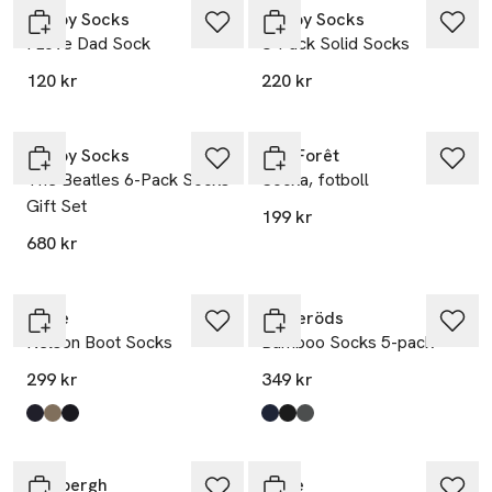
Happy Socks
Happy Socks
I Love Dad Sock
3-Pack Solid Socks
120 kr
220 kr
Happy Socks
BleuForêt
The Beatles 6-Pack Socks
Socka, fotboll
Gift Set
199 kr
680 kr
Falke
Resteröds
Nelson Boot Socks
Bamboo Socks 5-pack
299 kr
349 kr
Produkten finns i färgerna:
Dark Navy
Nutmeg Mel
Black
,
,
,
Produkten finns i färgerna:
Navy
Pitch Black
Grey Melange
,
,
,
Lindbergh
Falke