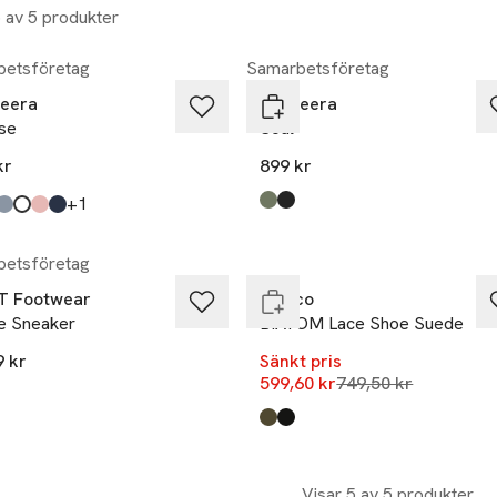
5 av 5 produkter
etsföretag
Samarbetsföretag
eera
Bagheera
se
Soul
kr
899 kr
till
+1
Produkten finns i färgerna:
green/black
black/white
,
,
kten finns i färgerna:
/white
/white
 blue/mint
/light grey
pink/white
/white
,
,
,
,
,
,
-20%
Slut i lager
etsföretag
 Footwear
Bianco
e Sneaker
BIATOM Lace Shoe Suede
9 kr
Sänkt pris
Lägsta pris 30 daga
599,60 kr
749,50 kr
Produkten finns i färgerna:
Dark Olive
Black
,
,
Visar 5 av 5 produkter