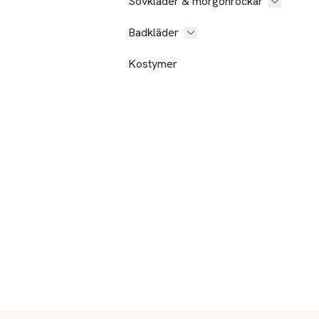
Sovkläder & morgonrockar
Badkläder
Kostymer