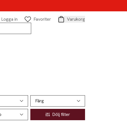
Logga in
Favoriter
Varukorg
Varukorg
Färg
p
Dölj filter