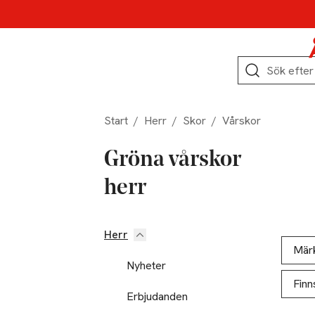
Hoppa till produktnavigation
Hoppa till innehåll
Hoppa till sidfot
Sök
Start
/
Herr
/
Skor
/
Vårskor
Gröna vårskor
herr
Herr
Hoppa till produktsidan
Hoppa t
Lista ö
Mär
Nyheter
Finn
Erbjudanden