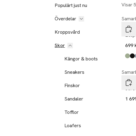
Visar 
Populärt just nu
Överdelar
Samarb
Bagh
Kroppsvård
Eclip
Skor
699 
Kängor & boots
Produ
olive
black
dove
white
soft 
navy
Sneakers
Samarb
GANT
Finskor
Jore
Sandaler
1 69
Tofflor
Loafers