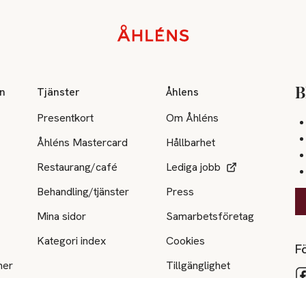
on
Tjänster
Åhlens
B
Presentkort
Om Åhléns
Åhléns Mastercard
Hållbarhet
Restaurang/café
Lediga jobb
Behandling/tjänster
Press
Mina sidor
Samarbetsföretag
Kategori index
Cookies
Fö
ner
Tillgänglighet
e
Tips & råd