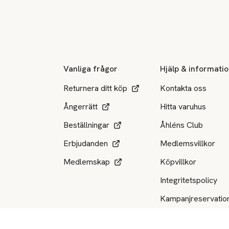
Sidfot
Vanliga frågor
Hjälp & informati
Returnera ditt köp
Kontakta oss
Ångerrätt
Hitta varuhus
Beställningar
Åhléns Club
Erbjudanden
Medlemsvillkor
Medlemskap
Köpvillkor
Integritetspolicy
Kampanjreservatio
Produktåterkallels
Tillgängliga betalsätt