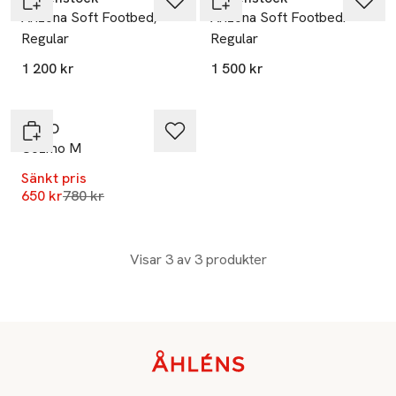
Arizona Soft Footbed,
Arizona Soft Footbed.
Regular
Regular
1 200 kr
1 500 kr
-17%
ECCO
Cozmo M
Sänkt pris
Lägsta pris 30 dagar
650 kr
780 kr
Visar 3 av 3 produkter
Sidfot