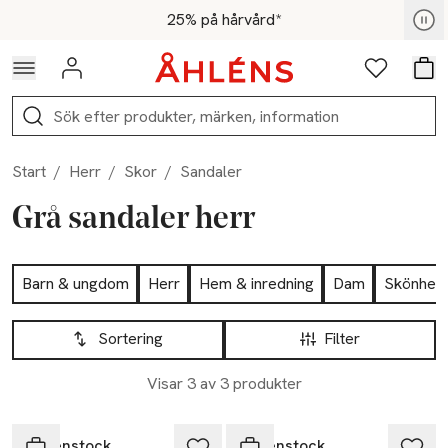
Hoppa till navigationsmenyn
Hoppa till innehåll
Hoppa till sidfot
För medlemmar - Shoppa nu
25% på hårvård*
Logga in
Favoriter
Var
Sök
Start
/
Herr
/
Skor
/
Sandaler
Grå sandaler herr
Hoppa till produktsidan
Barn & ungdom
Herr
Hem & inredning
Dam
Skönhet
Hoppa till produktsidan
Lista över produkter
Sortering
Filter
Visar 3 av 3 produkter
Birkenstock
Birkenstock