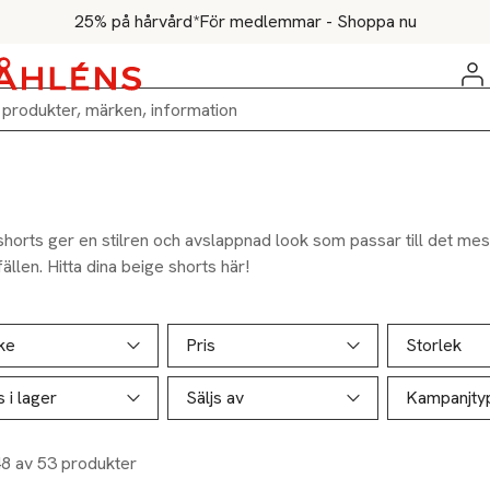
25% på hårvård*
För medlemmar - Shoppa nu
horts ger en stilren och avslappnad look som passar till det mest
llfällen. Hitta dina beige shorts här!
ill produktsidan
ver produkter
ke
Pris
Storlek
s i lager
Säljs av
Kampanjty
48 av 53 produkter