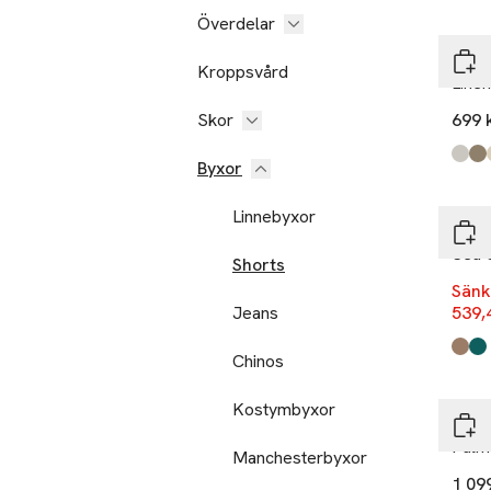
Överdelar
Lind
Kroppsvård
Linen
Skor
699 
Produ
Whit
Dk A
Lt Sa
Dk B
Byxor
-14
Linnebyxor
Mads
Sea 
Shorts
Sänk
Jeans
539,
Produ
Waln
Deep
Chinos
Kostymbyxor
LES 
Palm
Manchesterbyxor
1 09