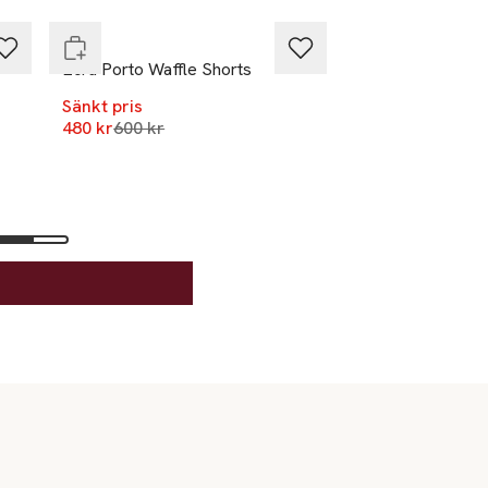
OAS
Ecru Porto Waffle Shorts
Sänkt pris
Lägsta pris 30 dagar
480 kr
600 kr