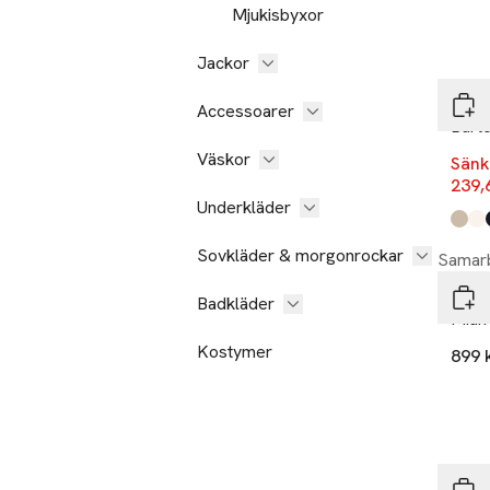
Mjukisbyxor
-60
Jackor
Mati
Accessoarer
Bart
Väskor
Sänk
239,
Underkläder
Produ
Simp
Eggn
Dark
Wint
Sea 
Sovkläder & morgonrockar
Samarb
Cisz
Badkläder
Mian
Kostymer
899 
-17
Lind