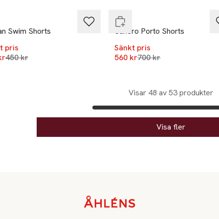
OAS
an Swim Shorts
Sunero Porto Shorts
t pris
Sänkt pris
Lägsta pris 30 dagar
Lägsta pris 30 dagar
kr
450 kr
560 kr
700 kr
Visar 48 av 53 produkter
Visa fler