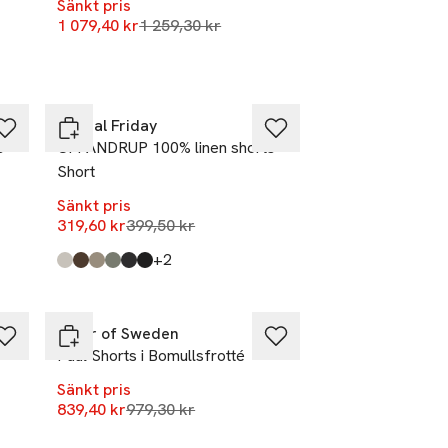
Sänkt pris
r
Lägsta pris 30 dagar
1 079,40 kr
1 259,30 kr
-20%
Casual Friday
s
CFPANDRUP 100% linen shorts
Short
Sänkt pris
r
Lägsta pris 30 dagar
319,60 kr
399,50 kr
till
+2
Produkten finns i färgerna:
Plaza Taupe Melange
Wren
Mermaid
Agave Green
Dark Navy
Black Beauty
,
,
,
,
,
,
-14%
Tiger of Sweden
Paul Shorts i Bomullsfrotté
Sänkt pris
Lägsta pris 30 dagar
839,40 kr
979,30 kr
-20%
Endast i varuhus