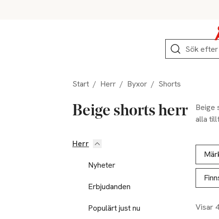
Hoppa till produktnavigation
Hoppa till innehåll
Hoppa till sidfot
Sök
Start
/
Herr
/
Byxor
/
Shorts
Beige s
Beige shorts herr
alla ti
Herr
Hoppa till produktsidan
Hoppa t
Lista ö
Mär
Nyheter
Finn
Erbjudanden
Visar 
Populärt just nu