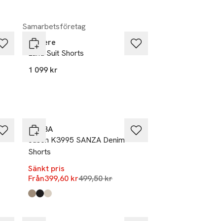
Samarbetsföretag
Ciszere
Land Suit Shorts
1 099 kr
-20%
GABBA
Jason K3995 SANZA Denim
Shorts
Sänkt pris
 dagar
Lägsta pris 30 dagar
Från
399,60 kr
499,50 kr
Produkten finns i färgerna:
Coriander
Black
Birch
,
,
,