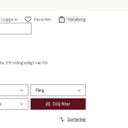
Logga in
Favoriter
Varukorg
Varukorg
a. Ett mångsidigt val för
Färg
p
Dölj filter
Sortering