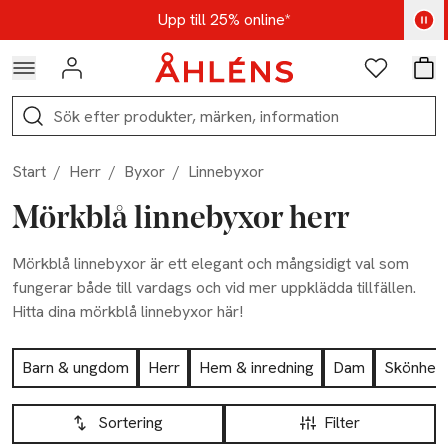
Hoppa till navigationsmenyn
Hoppa till innehåll
Hoppa till sidfot
Kod: AUG25 - Shoppa nu
Upp till 25% online*
Logga in
Favoriter
Var
Sök
Start
/
Herr
/
Byxor
/
Linnebyxor
Mörkblå linnebyxor herr
Mörkblå linnebyxor är ett elegant och mångsidigt val som
fungerar både till vardags och vid mer uppklädda tillfällen.
Hitta dina mörkblå linnebyxor här!
Hoppa till produktsidan
Barn & ungdom
Herr
Hem & inredning
Dam
Skönhet
Hoppa till produktsidan
Lista över produkter
Sortering
Filter