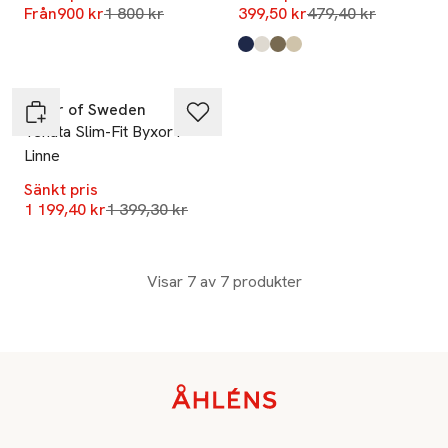
Lägsta pris 30 dagar
Lägsta pris 30 dag
Från
900 kr
1 800 kr
399,50 kr
479,40 kr
Produkten finns i färgerna:
Dk Blue
White
Dk Army
Lt Sand
,
,
,
,
-14%
Tiger of Sweden
Tenuta Slim-Fit Byxor i
Linne
Sänkt pris
Lägsta pris 30 dagar
1 199,40 kr
1 399,30 kr
Visar 7 av 7 produkter
Sidfot