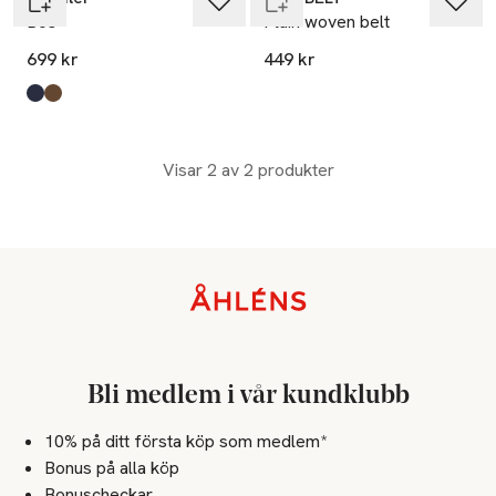
Bos
Plain woven belt
699 kr
449 kr
Produkten finns i färgerna:
Navy
Cognac
,
,
Visar 2 av 2 produkter
Sidfot
Bli medlem i vår kundklubb
10% på ditt första köp som medlem*
Bonus på alla köp
Bonuscheckar