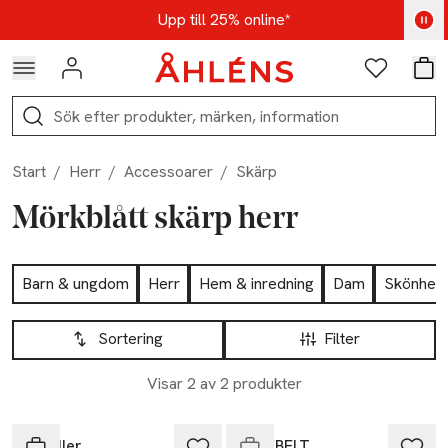
Hoppa till navigationsmenyn
Hoppa till innehåll
Hoppa till sidfot
Kod: AUG25 - Shoppa nu
Upp till 25% online*
Logga in
Favoriter
Var
Sök
Start
/
Herr
/
Accessoarer
/
Skärp
Mörkblått skärp herr
Hoppa till produktsidan
Barn & ungdom
Herr
Hem & inredning
Dam
Skönhet
Hoppa till produktsidan
Lista över produkter
Sortering
Filter
Visar 2 av 2 produkter
Slut i lager
Saddler
BILLYBELT