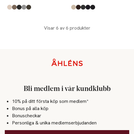
Produkten finns i färgerna:
Off White
Brown
Black
Lt Grey Melange
Army
,
,
,
,
,
Produkten finns i färgerna:
Nature
Chocolate Torte
Dark Grey Mel
Totaleclip
Black Jet
,
,
,
,
,
Visar 6 av 6 produkter
Sidfot
Bli medlem i vår kundklubb
10% på ditt första köp som medlem*
Bonus på alla köp
Bonuscheckar
Personliga & unika medlemserbjudanden