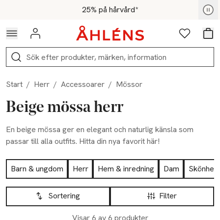
Hoppa till navigationsmenyn
Hoppa till innehåll
Hoppa till sidfot
För medlemmar - Shoppa nu
25% på hårvård*
Logga in
Favoriter
Var
Sök
Start
/
Herr
/
Accessoarer
/
Mössor
Beige mössa herr
En beige mössa ger en elegant och naturlig känsla som
passar till alla outfits. Hitta din nya favorit här!
Hoppa till produktsidan
Barn & ungdom
Herr
Hem & inredning
Dam
Skönhet
Hoppa till produktsidan
Lista över produkter
Sortering
Filter
Visar 6 av 6 produkter