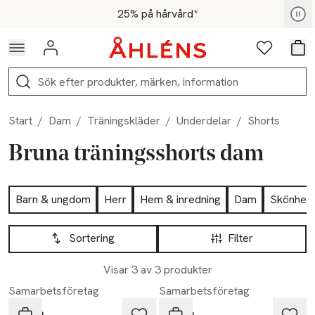
Hoppa till navigationsmenyn
Hoppa till innehåll
Hoppa till sidfot
För medlemmar - Shoppa nu
25% på hårvård*
Logga in
Favoriter
Var
Sök
Start
/
Dam
/
Träningskläder
/
Underdelar
/
Shorts
Bruna träningsshorts dam
Hoppa till produktsidan
Barn & ungdom
Herr
Hem & inredning
Dam
Skönhet
Hoppa till produktsidan
Lista över produkter
Sortering
Filter
Visar 3 av 3 produkter
Samarbetsföretag
Samarbetsföretag
aim'n
aim'n