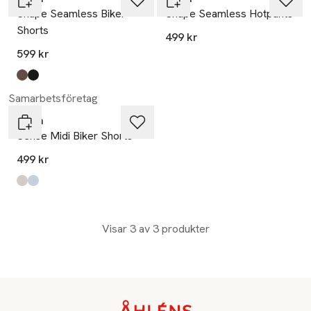
Shape Seamless Biker
Shape Seamless Hotpants
Shorts
499 kr
599 kr
Produkten finns i färgerna:
macchiato
black
,
,
Samarbetsföretag
aim'n
Sense Midi Biker Shorts
499 kr
Produkten finns i färgerna:
ballerina
aura
,
,
Visar 3 av 3 produkter
Sidfot