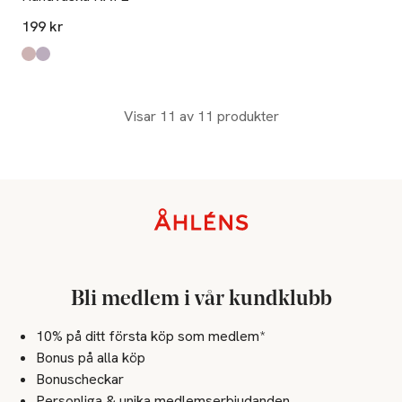
199 kr
Produkten finns i färgerna:
PINK METALLIC
Lilac
,
,
Visar 11 av 11 produkter
Sidfot
Bli medlem i vår kundklubb
10% på ditt första köp som medlem*
Bonus på alla köp
Bonuscheckar
Personliga & unika medlemserbjudanden