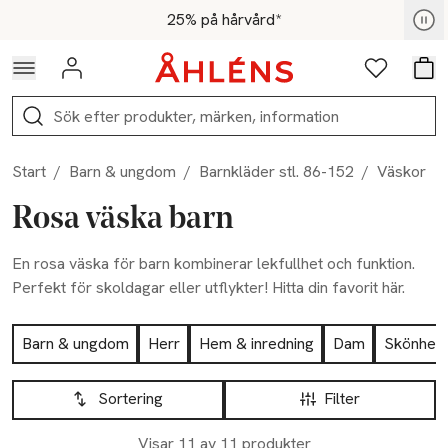
Hoppa till navigationsmenyn
Hoppa till innehåll
Hoppa till sidfot
För medlemmar - Shoppa nu
25% på hårvård*
Logga in
Favoriter
Var
Sök
Start
/
Barn & ungdom
/
Barnkläder stl. 86-152
/
Väskor
Rosa väska barn
En rosa väska för barn kombinerar lekfullhet och funktion.
Perfekt för skoldagar eller utflykter! Hitta din favorit här.
Hoppa till produktsidan
Barn & ungdom
Herr
Hem & inredning
Dam
Skönhet
Hoppa till produktsidan
Lista över produkter
Sortering
Filter
Visar 11 av 11 produkter