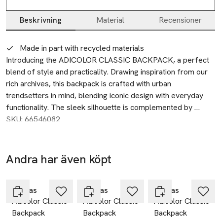
Beskrivning
Material
Recensioner
Beskrivning
Made in part with recycled materials
Introducing the ADICOLOR CLASSIC BACKPACK, a perfect 
blend of style and practicality. Drawing inspiration from our 
rich archives, this backpack is crafted with urban 
trendsetters in mind, blending iconic design with everyday 
functionality. The sleek silhouette is complemented by 
screenprint trefoil branding, embodying the bold spirit of 
SKU: 66546082
Adidas Originals.

Designed for those who appreciate both style and utility, the 
Andra har även köpt
backpack features a large main compartment, front zip 
-25%
-25%
-25%
Hoppa över bildspelet
pocket, and side slip-in pockets, ensuring ample storage for 
your essentials. A rain cover provides added protection, 
Adidas
Adidas
Adidas
Adicolor Classic
Adicolor Classic
Adicolor Classic
making it ideal for unpredictable weather. The padded, 
Backpack
Backpack
Backpack
adjustable straps ensure a comfortable fit, perfect for daily 