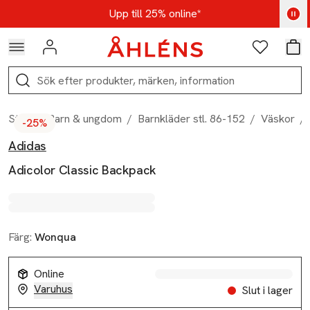
Hoppa till navigationsmenyn
Hoppa till innehåll
Hoppa till sidfot
Kod: AUG25 - Shoppa nu
Upp till 25% online*
Logga in
Favoriter
Var
Sök
Start
/
Barn & ungdom
/
Barnkläder stl. 86-152
/
Väskor
/
-25%
Adidas
Produktbilder
Hoppa över bildspelet
Produktinformation
Adicolor Classic Backpack
Färg:
Wonqua
Online
Varuhus
Slut i lager