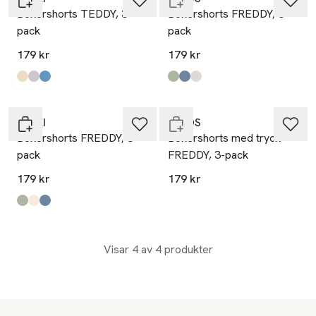
Boxershorts TEDDY, 3-
Boxershorts FREDDY, 3-
pack
pack
179 kr
179 kr
Produkten finns i färgerna:
Dino / Green
Red
Blue Print
,
,
,
Produkten finns i färgerna:
Green Stripe
Blue Stripe
Grey/Black/White
,
,
,
Nyhet
Endast i varuhus
RIKIKI
Å KIDS
Boxershorts FREDDY, 3-
Boxershorts med tryck
pack
FREDDY, 3-pack
179 kr
179 kr
Produkten finns i färgerna:
Green Stripe
Dog
Blue Stripe
,
,
,
Visar 4 av 4 produkter