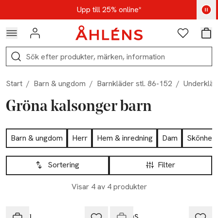
Hoppa till navigationsmenyn
Hoppa till innehåll
Hoppa till sidfot
Kod: AUG25 - Shoppa nu
Upp till 25% online*
Logga in
Favoriter
Var
Sök
Start
/
Barn & ungdom
/
Barnkläder stl. 86-152
/
Underkläd
Gröna kalsonger barn
Hoppa till produktsidan
Barn & ungdom
Herr
Hem & inredning
Dam
Skönhet
Hoppa till produktsidan
Lista över produkter
Sortering
Filter
Visar 4 av 4 produkter
Endast i varuhus
RIKIKI
Å KIDS