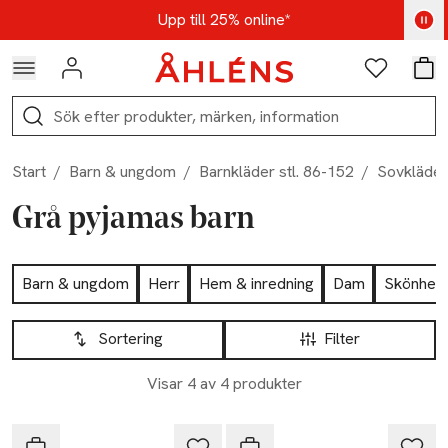
Hoppa till navigationsmenyn
Hoppa till innehåll
Hoppa till sidfot
Kod: AUG25 - Shoppa nu
Upp till 25% online*
Logga in
Favoriter
Var
Sök
Start
/
Barn & ungdom
/
Barnkläder stl. 86-152
/
Sovkläder
Grå pyjamas barn
Hoppa till produktsidan
Barn & ungdom
Herr
Hem & inredning
Dam
Skönhet
Hoppa till produktsidan
Lista över produkter
Sortering
Filter
Visar 4 av 4 produkter
PIPPI
PIPPI