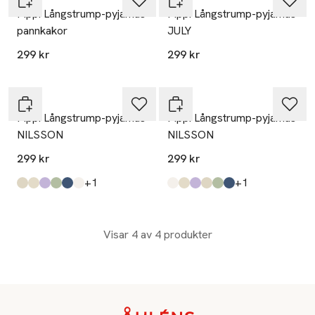
Pippi Långstrump-pyjamas
Pippi Långstrump-pyjamas
pannkakor
JULY
299 kr
299 kr
PIPPI
PIPPI
Pippi Långstrump-pyjamas
Pippi Långstrump-pyjamas
NILSSON
NILSSON
299 kr
299 kr
till
till
+1
+1
Produkten finns i färgerna:
Multi Dots
Offwhite
Purple
Green Meadow Print
Navy
Light Grey Melange
,
,
,
,
,
,
Produkten finns i färgerna:
Light Grey Melange
Offwhite
Purple
Multi Dots
Green Meadow Print
Navy
,
,
,
,
,
,
Visar 4 av 4 produkter
Sidfot