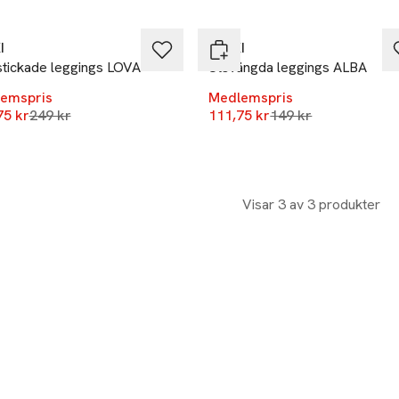
et
-25%
I
RIKIKI
stickade leggings LOVA
Utsvängda leggings ALBA
emspris
Medlemspris
Lägsta pris 30 dagar
Lägsta pris 30 daga
75 kr
249 kr
111,75 kr
149 kr
kten finns i färgerna:
Visar 3 av 3 produkter