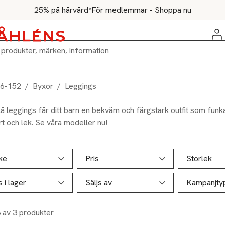
25% på hårvård*
För medlemmar - Shoppa nu
86-152
/
Byxor
/
Leggings
 leggings får ditt barn en bekväm och färgstark outfit som funkar
ort och lek. Se våra modeller nu!
ill produktsidan
ver produkter
ke
Pris
Storlek
s i lager
Säljs av
Kampanjty
3 av 3 produkter
%