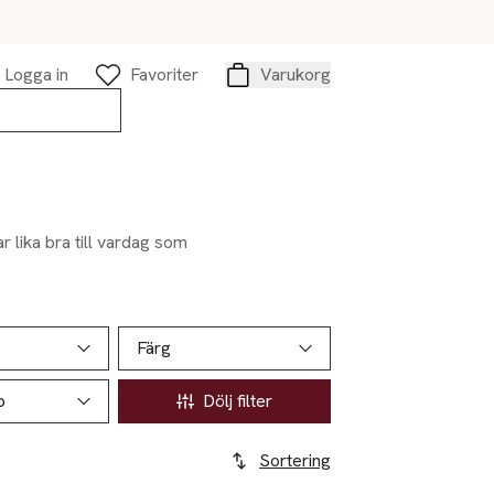
Logga in
Favoriter
Varukorg
Varukorg
 lika bra till vardag som
Färg
p
Dölj filter
Sortering