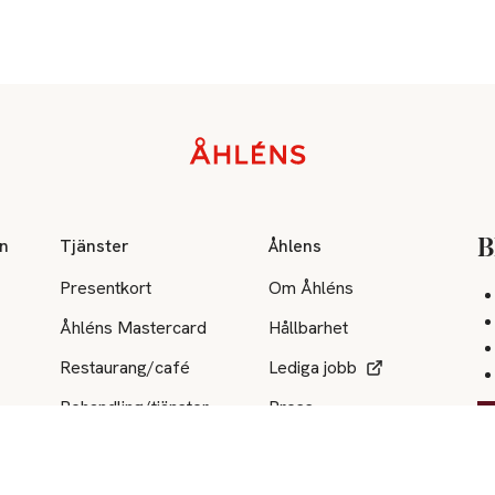
on
Tjänster
Åhlens
B
Presentkort
Om Åhléns
Åhléns Mastercard
Hållbarhet
Restaurang/café
Lediga jobb
Behandling/tjänster
Press
Mina sidor
Samarbetsföretag
Kategori index
Cookies