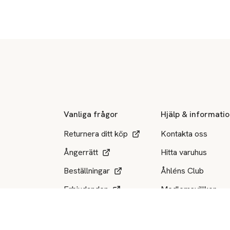
Sidfot
Vanliga frågor
Hjälp & informati
Returnera ditt köp
Kontakta oss
Ångerrätt
Hitta varuhus
Beställningar
Åhléns Club
Erbjudanden
Medlemsvillkor
Medlemskap
Köpvillkor
Integritetspolicy