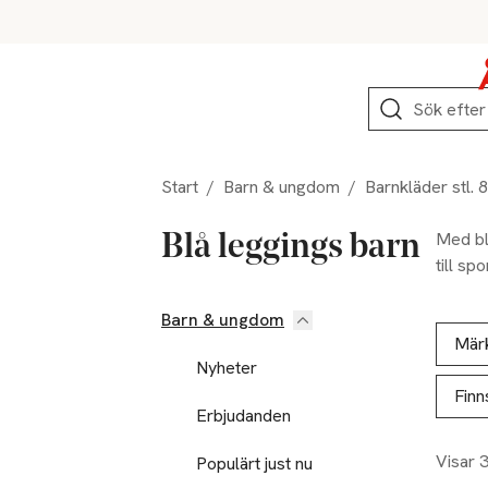
Hoppa till produktnavigation
Hoppa till innehåll
Hoppa till sidfot
Sök
Start
/
Barn & ungdom
/
Barnkläder stl. 
Med blå
Blå leggings barn
till sp
Barn & ungdom
Hoppa till produktsidan
Hoppa t
Lista ö
Mär
Nyheter
Finn
Erbjudanden
Visar 
Populärt just nu
-25