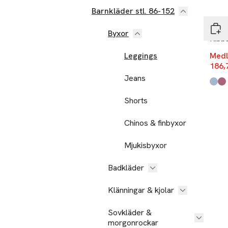
Nyh
Barnkläder stl. 86-152
RIKIK
Byxor
Ribb
Leggings
Medl
186,
Jeans
Produ
Blue
Pink
,
,
Shorts
Chinos & finbyxor
Mjukisbyxor
Badkläder
Klänningar & kjolar
Sovkläder &
morgonrockar