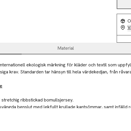
O
V
Material
nternationell ekologisk märkning för kläder och textil som uppfyl
iga krav. Standarden tar hänsyn till hela värdekedjan, från råvara 
de
 stretchig ribbstickad bomullsjersey.

svängda benslut med lekfullt krullade kantsömmar, samt infälld re
i olika utföranden och kan matchas med tröjan EMMY för ett fint
ilier till välgörenhet eller återvinningscentral.