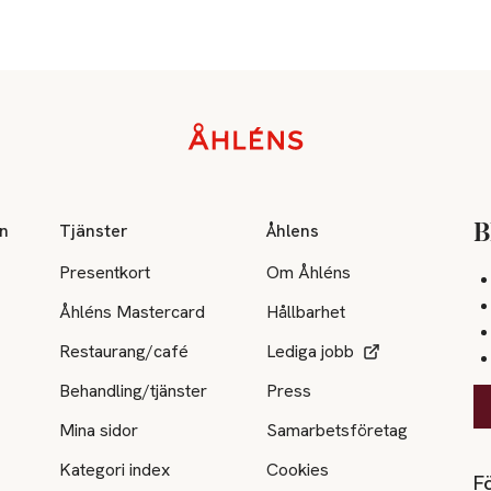
on
Tjänster
Åhlens
B
Presentkort
Om Åhléns
Åhléns Mastercard
Hållbarhet
Restaurang/café
Lediga jobb
Behandling/tjänster
Press
Mina sidor
Samarbetsföretag
Kategori index
Cookies
Fö