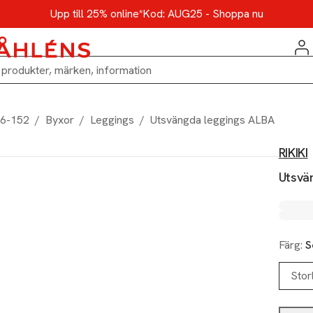
Upp till 25% online*
Kod: AUG25 - Shoppa nu
86-152
/
Byxor
/
Leggings
/
Utsvängda leggings ALBA
RIKIKI
Utsvä
Färg:
S
Stor