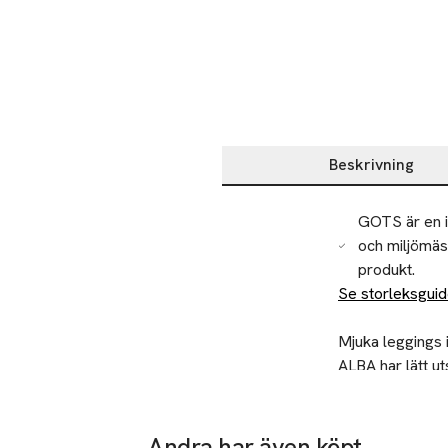
Beskrivning
Beskrivning
GOTS är en i
och miljömäss
produkt.
Se storleksgui
Mjuka leggings i
ALBA har lätt ut
bästa komfort.

Återvinning
Byxorna kommer 
Lämna gamla text
Andra har även köpt