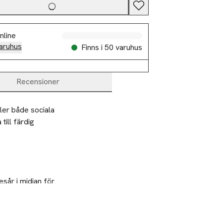
nline
aruhus
Finns i 50 varuhus
Recensioner
ler både sociala
till färdig
sår i midjan för 
 set.
