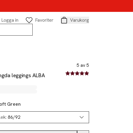
Logga in
Favoriter
Varukorg
Varukorg
5 av 5
5 av fem stjärnor
ngda leggings ALBA
oft Green
lek:
86/92