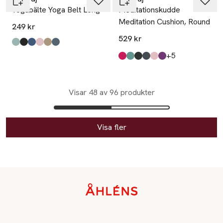
Yogabälte Yoga Belt Long
Meditationskudde
Meditation Cushion, Round
249 kr
529 kr
Produkten finns i färgerna:
grön
svart
Blå
rosa
beige
grå
,
,
,
,
,
,
till
+5
Produkten finns i färgerna:
röd
grön
svart
mörkblå
rosa
mörklila
,
,
,
,
,
,
Visar 48 av 96 produkter
Visa fler
Sidfot