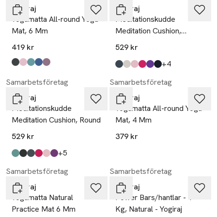
Yogiraj
Yogiraj
Yogamatta All-round Yoga
Meditationskudde
Mat, 6 Mm
Meditation Cushion,
Crescent
419 kr
529 kr
till
+4
Produkten finns i färgerna:
midnight black
heather pink
moss green
blueberry blue
mauve purple
,
,
,
,
,
Produkten finns i färgerna:
graphite grey
natural
heather pink
raspberry red
lila
midnight black
,
,
,
,
,
,
Samarbetsföretag
Samarbetsföretag
Yogiraj
Yogiraj
Meditationskudde
Yogamatta All-round Yoga
Meditation Cushion, Round
Mat, 4 Mm
529 kr
379 kr
till
+5
Produkten finns i färgerna:
grön
svart
mörkblå
röd
rosa
mörklila
,
,
,
,
,
,
Samarbetsföretag
Samarbetsföretag
Yogiraj
Yogiraj
Yogamatta Natural
Power Bars/hantlar - 1
Practice Mat 6 Mm
Kg, Natural - Yogiraj