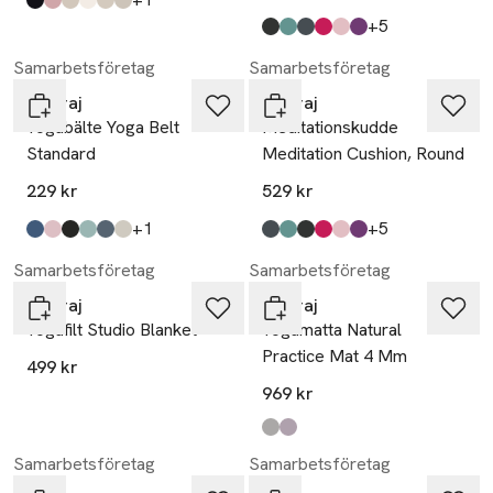
Produkten finns i färgerna:
midnight black
heather pink
beach beige
birch white
moss green
graphite grey
,
,
,
,
,
,
till
+5
Produkten finns i färgerna:
svart
grön
mörkblå
röd
rosa
mörklila
,
,
,
,
,
,
Samarbetsföretag
Samarbetsföretag
Yogiraj
Yogiraj
Yogabälte Yoga Belt
Meditationskudde
Standard
Meditation Cushion, Round
229 kr
529 kr
till
till
+1
+5
Produkten finns i färgerna:
blå
rosa
svart
grön
grå
vit mässing
,
,
,
,
,
,
Produkten finns i färgerna:
mörkblå
grön
svart
röd
rosa
mörklila
,
,
,
,
,
,
Samarbetsföretag
Samarbetsföretag
Yogiraj
Yogiraj
Yogafilt Studio Blanket
Yogamatta Natural
Practice Mat 4 Mm
499 kr
969 kr
Produkten finns i färgerna:
misty greige
shadow lilac
,
,
Samarbetsföretag
Samarbetsföretag