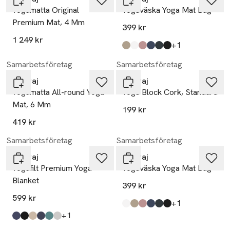
Yogamatta Original
Yogaväska Yoga Mat Bag
Premium Mat, 4 Mm
399 kr
1 249 kr
till
+1
Produkten finns i färgerna:
beige
offwhite
rosa
blå
grå
svart
,
,
,
,
,
,
Samarbetsföretag
Samarbetsföretag
Yogiraj
Yogiraj
Yogamatta All-round Yoga
Yoga Block Cork, Standard
Mat, 6 Mm
199 kr
419 kr
Samarbetsföretag
Samarbetsföretag
Yogiraj
Yogiraj
Yogafilt Premium Yoga
Yogaväska Yoga Mat Bag
Blanket
399 kr
599 kr
till
+1
Produkten finns i färgerna:
offwhite
beige
rosa
blå
grå
svart
,
,
,
,
,
,
till
+1
Produkten finns i färgerna:
blueberry blue
midnight black
beach beige
graphite grey
moss green
natural
,
,
,
,
,
,