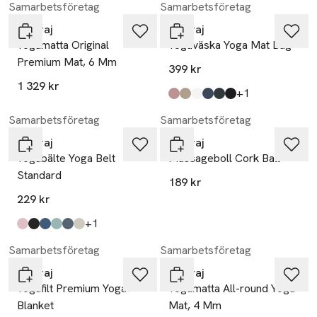
Samarbetsföretag
Samarbetsföretag
Yogiraj
Yogiraj
Yogamatta Original
Yogaväska Yoga Mat Bag
Premium Mat, 6 Mm
399 kr
1 329 kr
till
+1
Produkten finns i färgerna:
rosa
beige
offwhite
blå
grå
svart
,
,
,
,
,
,
Samarbetsföretag
Samarbetsföretag
Yogiraj
Yogiraj
Yogabälte Yoga Belt
Massageboll Cork Ball
Standard
189 kr
229 kr
till
+1
Produkten finns i färgerna:
rosa
svart
blå
grön
grå
vit mässing
,
,
,
,
,
,
Samarbetsföretag
Samarbetsföretag
Yogiraj
Yogiraj
Yogafilt Premium Yoga
Yogamatta All-round Yoga
Blanket
Mat, 4 Mm