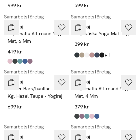
999 kr
599 kr
Samarbetsföretag
Samarbetsföretag
Yogiraj
Yogiraj
Yogamatta All-round Yoga
Yogaväska Yoga Mat Bag
Mat, 6 Mm
399 kr
419 kr
till
+1
Produkten finns i färgerna:
grå
beige
offwhite
rosa
blå
svart
,
,
,
,
,
,
Produkten finns i färgerna:
heather pink
midnight black
moss green
blueberry blue
mauve purple
,
,
,
,
,
Samarbetsföretag
Samarbetsföretag
Yogiraj
Yogiraj
Power Bars/hantlar - 2
Yogamatta All-round Yoga
Kg, Hazel Taupe - Yogiraj
Mat, 4 Mm
699 kr
379 kr
Produkten finns i färgerna:
midnight black
mauve purple
moss green
heather pink
blueberry blue
,
,
,
,
,
Samarbetsföretag
Samarbetsföretag
Yogiraj
Yogiraj