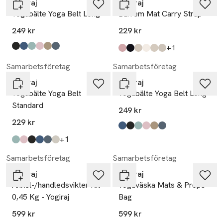
Yogiraj
Yogiraj
Yogabälte Yoga Belt Long
Bärrem Mat Carry Strap
249 kr
229 kr
till
+1
Produkten finns i färgerna:
svart
Blå
grön
rosa
beige
grå
,
,
,
,
,
,
Produkten finns i färgerna:
heather pink
midnight black
beach beige
birch white
moss green
graphite grey
,
,
,
,
,
,
Samarbetsföretag
Samarbetsföretag
Yogiraj
Yogiraj
Yogabälte Yoga Belt
Yogabälte Yoga Belt Long
Standard
249 kr
229 kr
Produkten finns i färgerna:
Blå
svart
grön
rosa
beige
grå
,
,
,
,
,
,
till
+1
Produkten finns i färgerna:
grön
rosa
svart
blå
grå
vit mässing
,
,
,
,
,
,
Samarbetsföretag
Samarbetsföretag
Yogiraj
Yogiraj
Ankel-/handledsvikter Kit
Yogaväska Mats & Props
0,45 Kg - Yogiraj
Bag
599 kr
599 kr