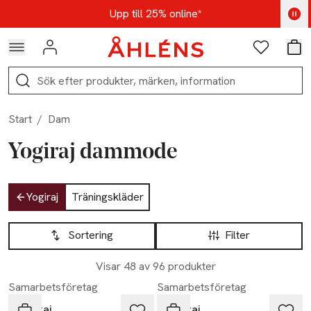
Hoppa till navigationsmenyn
Hoppa till innehåll
Hoppa till sidfot
Kod: AUG25 - Shoppa nu
Upp till 25% online*
Logga in
Favoriter
Var
Sök
Start
/
Dam
Yogiraj dammode
Hoppa till produktsidan
Yogiraj
Träningskläder
Hoppa till produktsidan
Lista över produkter
Sortering
Filter
Visar 48 av 96 produkter
Samarbetsföretag
Samarbetsföretag
Yogiraj
Yogiraj