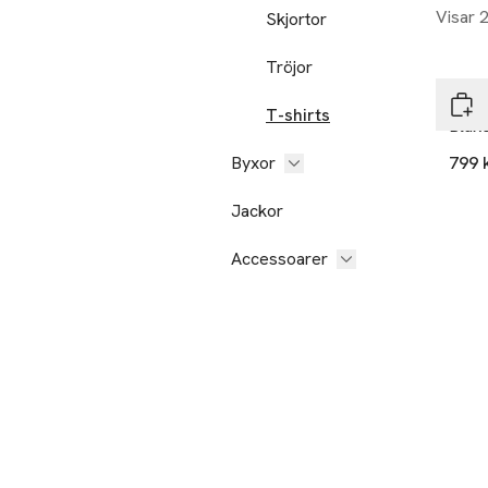
Visar 
Skjortor
Tröjor
Wood
T-shirts
Blak
Byxor
799 
Jackor
Accessoarer