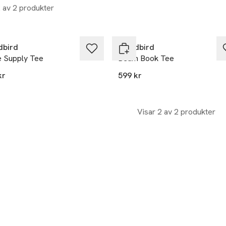
2 av 2 produkter
bird
Woodbird
e Supply Tee
Beam Book Tee
kr
599 kr
Visar 2 av 2 produkter