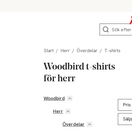
Hoppa till produktnavigation
Hoppa till innehåll
Hoppa till sidfot
Sök
Start
/
Herr
/
Överdelar
/
T-shirts
Woodbird t-shirts
för herr
Woodbird
Hoppa till produktsidan
Hoppa t
Lista ö
Pris
Herr
Sälj
Överdelar