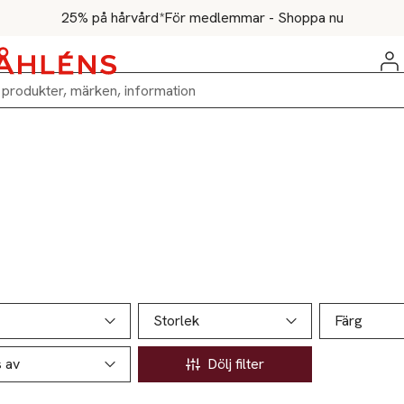
25% på hårvård*
För medlemmar - Shoppa nu
ill produktsidan
ver produkter
Storlek
Färg
s av
Dölj filter