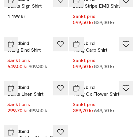
Banks Sign Shirt
Buzo Stripe EMB Shirt
1 199 kr
Sänkt pris
Lägsta pris 30 dag
599,50 kr
839,30 kr
-29%
-29%
Woodbird
Woodbird
Wang Bind Shirt
Wang Carp Shirt
Sänkt pris
Sänkt pris
Lägsta pris 30 dagar
Lägsta pris 30 dag
649,50 kr
909,30 kr
599,50 kr
839,30 kr
-40%
-40%
Woodbird
Woodbird
Banks Linen Shirt
Wang Ox Flower Shirt
Sänkt pris
Sänkt pris
-40%
Lägsta pris 30 dagar
Lägsta pris 30 dag
299,70 kr
499,50 kr
389,70 kr
649,50 kr
Endast i varuhus
Woodbird