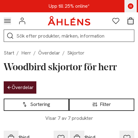
Hoppa till navigationsmenyn
Hoppa till innehåll
Hoppa till sidfot
Kod: AUG25 - Shoppa nu
Upp till 25% online*
Logga in
Favoriter
Var
Sök
Start
/
Herr
/
Överdelar
/
Skjortor
Woodbird skjortor för herr
Hoppa till produktsidan
Överdelar
Hoppa till produktsidan
Lista över produkter
Sortering
Filter
Visar 7 av 7 produkter
-29%
Woodbird
Woodbird