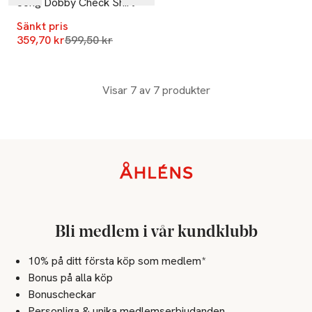
Jong Dobby Check Shirt
Sänkt pris
Lägsta pris 30 dagar
359,70 kr
599,50 kr
Visar 7 av 7 produkter
Sidfot
Bli medlem i vår kundklubb
10% på ditt första köp som medlem*
Bonus på alla köp
Bonuscheckar
Personliga & unika medlemserbjudanden