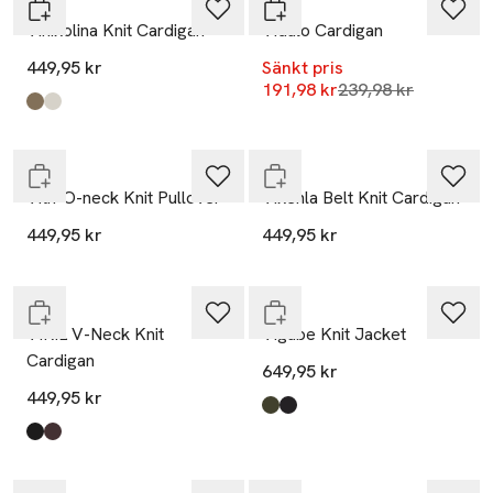
Vila
Vila
Vinikolina Knit Cardigan
Vidalo Cardigan
449,95 kr
Sänkt pris
Lägsta pris 30 dag
191,98 kr
239,98 kr
Nyhet
Nyhet
Produkten finns i färgerna:
Falcon Melange
Super Light Natural Melan
,
,
Slut i lager
Slut i lager
Vila
Vila
Vitif O-neck Knit Pullover
Vikehla Belt Knit Cardigan
Nyhet
Nyhet
449,95 kr
449,95 kr
Slut i lager
Slut i lager
Vila
Vila
VIRIL V-Neck Knit
Vigabe Knit Jacket
Cardigan
649,95 kr
449,95 kr
Produkten finns i färgerna:
Forest Night Melange
Black Beauty
,
,
Nyhet
Nyhet
Produkten finns i färgerna:
Black
Coffee Bean
,
,
Slut i lager
Slut i lager