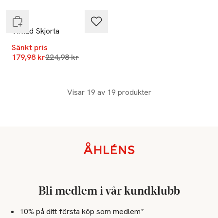
Vila
Virkad Skjorta
Sänkt pris
Lägsta pris 30 dagar
179,98 kr
224,98 kr
Visar 19 av 19 produkter
Sidfot
Bli medlem i vår kundklubb
10% på ditt första köp som medlem*