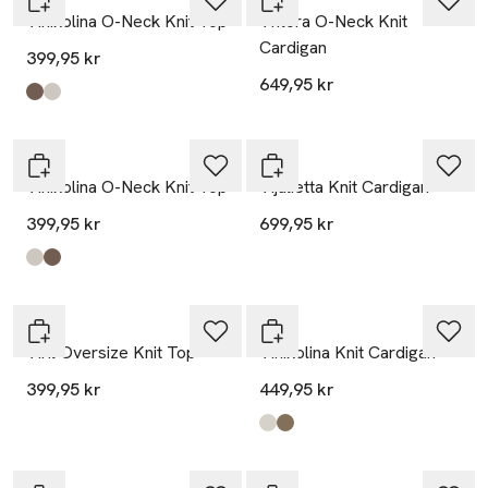
Vinikolina O-Neck Knit Top
Viflora O-Neck Knit
Cardigan
399,95 kr
649,95 kr
Produkten finns i färgerna:
Falcon Melange
Super Light Natural Melan
,
,
Vila
Vila
Vinikolina O-Neck Knit Top
Vijulietta Knit Cardigan
399,95 kr
699,95 kr
Produkten finns i färgerna:
Super Light Natural Melan
Falcon Melange
,
,
Vila
Vila
Viril Oversize Knit Top
Vinikolina Knit Cardigan
399,95 kr
449,95 kr
Produkten finns i färgerna:
Super Light Natural Melan
Falcon Melange
,
,
-20%