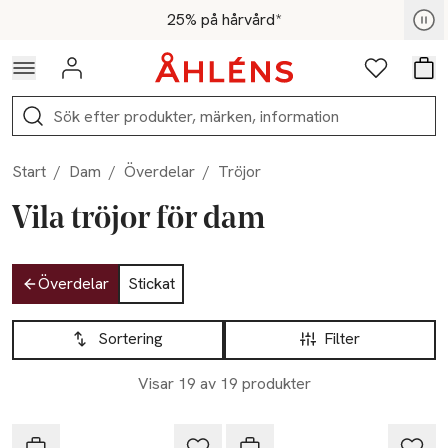
Hoppa till navigationsmenyn
Hoppa till innehåll
Hoppa till sidfot
För medlemmar - Shoppa nu
25% på hårvård*
Logga in
Favoriter
Var
Sök
Start
/
Dam
/
Överdelar
/
Tröjor
Vila tröjor för dam
Hoppa till produktsidan
Överdelar
Stickat
Hoppa till produktsidan
Lista över produkter
Sortering
Filter
Visar 19 av 19 produkter
Vila
Vila