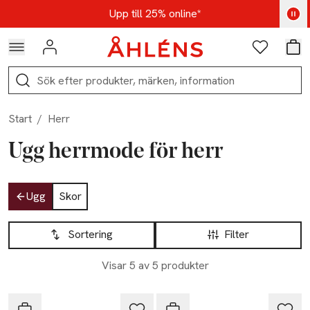
Hoppa till navigationsmenyn
Hoppa till innehåll
Hoppa till sidfot
Kod: AUG25 - Shoppa nu
Upp till 25% online*
Logga in
Favoriter
Var
Sök
Start
/
Herr
Ugg herrmode för herr
Hoppa till produktsidan
Ugg
Skor
Hoppa till produktsidan
Lista över produkter
Sortering
Filter
Visar 5 av 5 produkter
Ugg
Ugg