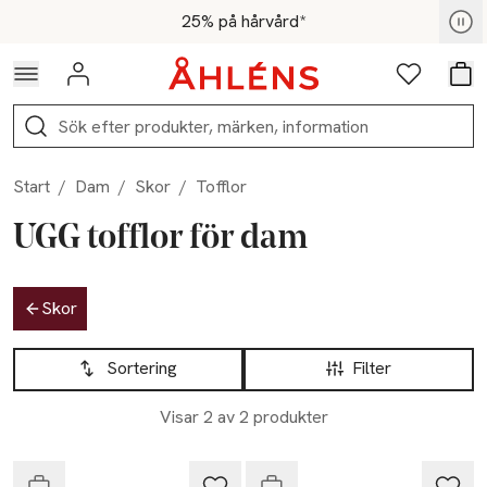
Hoppa till navigationsmenyn
Hoppa till innehåll
Hoppa till sidfot
För medlemmar - Shoppa nu
25% på hårvård*
Logga in
Favoriter
Var
Sök
Start
/
Dam
/
Skor
/
Tofflor
UGG tofflor för dam
Hoppa till produktsidan
Skor
Hoppa till produktsidan
Lista över produkter
Sortering
Filter
Nyhet
Visar 2 av 2 produkter
Endast i varuhus
Endast i varuhus
Ugg
Ugg