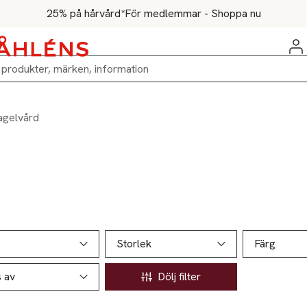
25% på hårvård*
För medlemmar - Shoppa nu
agelvård
ill produktsidan
ver produkter
Storlek
Färg
s av
Dölj filter