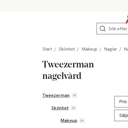
Hoppa till produktnavigation
Hoppa till innehåll
Hoppa till sidfot
Sök
Start
/
Skönhet
/
Makeup
/
Naglar
/
N
Tweezerman
nagelvård
Tweezerman
Hoppa till produktsidan
Hoppa t
Lista ö
Pris
Skönhet
Sälj
Makeup