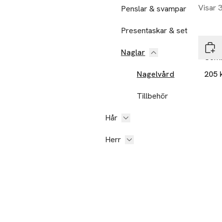
Visar 
Penslar & svampar
Presentaskar & set
Twe
Naglar
Comb
Nagelvård
205 
Tillbehör
Hår
Herr