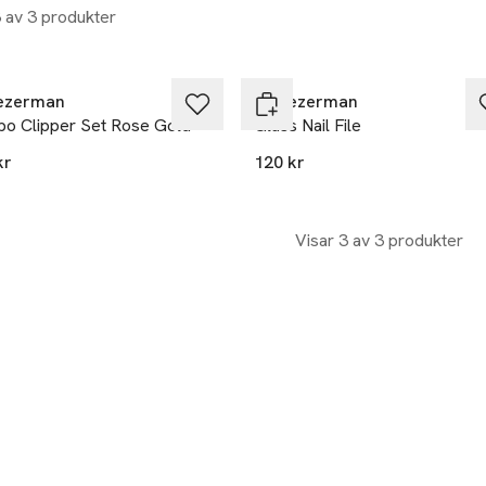
3 av 3 produkter
ezerman
Tweezerman
o Clipper Set Rose Gold
Glass Nail File
kr
120 kr
Visar 3 av 3 produkter