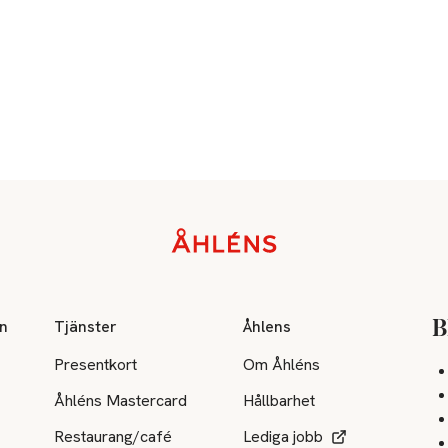
on
Tjänster
Åhlens
B
Presentkort
Om Åhléns
Åhléns Mastercard
Hållbarhet
Restaurang/café
Lediga jobb