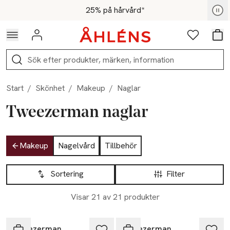
Hoppa till navigationsmenyn
Hoppa till innehåll
Hoppa till sidfot
För medlemmar - Shoppa nu
25% på hårvård*
Logga in
Favoriter
Var
Sök
Start
/
Skönhet
/
Makeup
/
Naglar
Tweezerman naglar
Hoppa till produktsidan
Makeup
Nagelvård
Tillbehör
Hoppa till produktsidan
Lista över produkter
Sortering
Filter
Visar 21 av 21 produkter
Tweezerman
Tweezerman