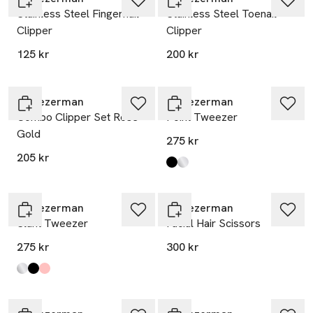
Stainless Steel Fingernail
Stainless Steel Toenail
Clipper
Clipper
125 kr
200 kr
Tweezerman
Tweezerman
Combo Clipper Set Rose
Point Tweezer
Gold
275 kr
205 kr
Produkten finns i färgerna:
Midnight Sky
Classic
,
,
Tweezerman
Tweezerman
Slant Tweezer
Facial Hair Scissors
275 kr
300 kr
Produkten finns i färgerna:
Classic
Midnight Sky
Pretty In Pink
,
,
,