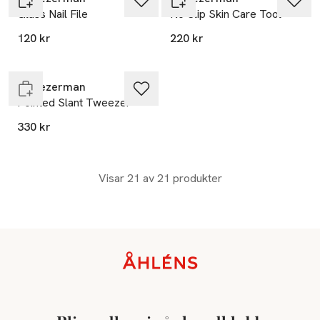
Glass Nail File
No Slip Skin Care Tool
120 kr
220 kr
Endast i varuhus
Tweezerman
Pointed Slant Tweezer
330 kr
Visar 21 av 21 produkter
Sidfot