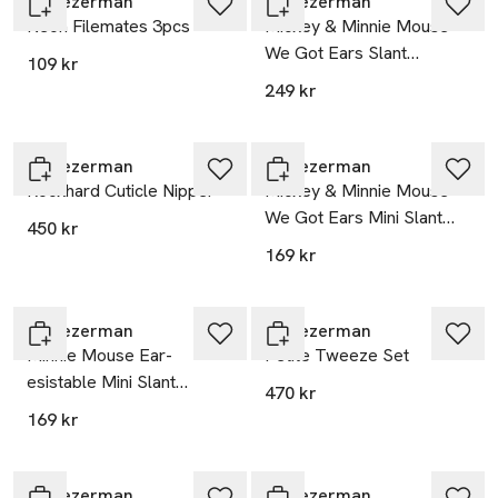
Tweezerman
Tweezerman
Neon Filemates 3pcs
Mickey & Minnie Mouse
We Got Ears Slant
109 kr
Tweezer
249 kr
Tweezerman
Tweezerman
Rockhard Cuticle Nipper
Mickey & Minnie Mouse
We Got Ears Mini Slant
450 kr
Tweezer
169 kr
Tweezerman
Tweezerman
Minnie Mouse Ear-
Petite Tweeze Set
esistable Mini Slant
470 kr
Tweezer
169 kr
Tweezerman
Tweezerman