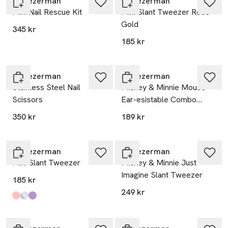
Tweezerman
Tweezerman
Mini Nail Rescue Kit
Mini Slant Tweezer Rose
Gold
345 kr
185 kr
Tweezerman
Tweezerman
Stainless Steel Nail
Mickey & Minnie Mouse
Scissors
Ear-esistable Combo
Clipper Set
350 kr
189 kr
Tweezerman
Tweezerman
Mini Slant Tweezer
Mickey & Minnie Just
Imagine Slant Tweezer
185 kr
249 kr
Produkten finns i färgerna:
Neon Pink
Classic
Blooming Lilac
,
,
,