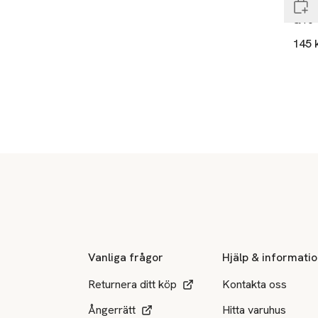
The I
Q10 
145 
Sidfot
Vanliga frågor
Hjälp & informati
Returnera ditt köp
Kontakta oss
Ångerrätt
Hitta varuhus