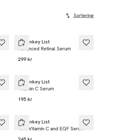
Sortering
The Inkey List
Advanced Retinal Serum
299 kr
The Inkey List
Vitamin C Serum
195 kr
The Inkey List
15% Vitamin C and EGF Serum
245 kr