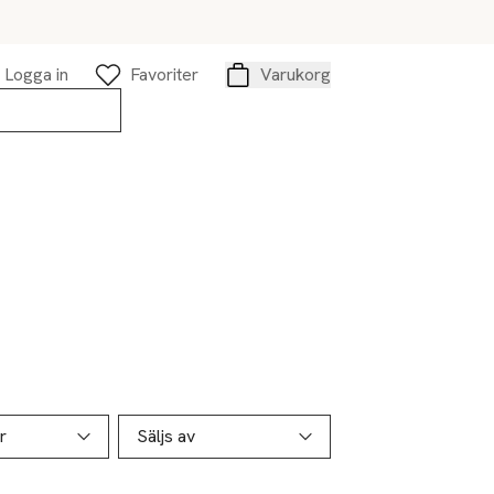
Logga in
Favoriter
Varukorg
Varukorg
r
Säljs av