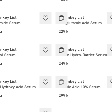
nkey List
The Inkey List
mide Serum
Polyglutamic Acid Serum
kr
229 kr
nkey List
The Inkey List
nol Serum
Ectoin Hydro-Barrier Serum
kr
249 kr
Endast i varuhus
nkey List
The Inkey List
 Hydroxy Acid Serum
Azelaic Acid 10% Serum
kr
299 kr
 i lager