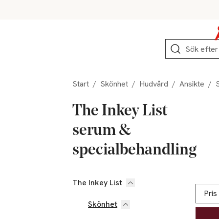
Hoppa till produktnavigation
Hoppa till innehåll
Hoppa till sidfot
Sök
Start
/
Skönhet
/
Hudvård
/
Ansikte
/
The Inkey List
serum &
specialbehandling
The Inkey List
Hoppa till produktsidan
Hoppa t
Lista ö
Pris
Skönhet