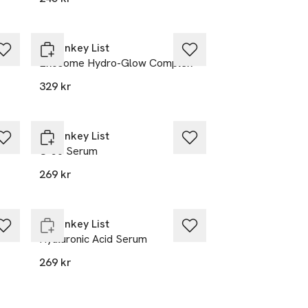
The Inkey List
Exosome Hydro-Glow Complex
329 kr
The Inkey List
C-50 Serum
269 kr
Endast i varuhus
The Inkey List
Hyaluronic Acid Serum
269 kr