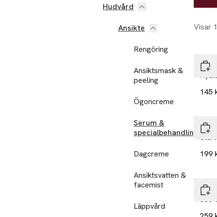
Hudvård
Visar 
Ansikte
Rengöring
The I
Ansiktsmask &
Hyal
peeling
145 
Ögoncreme
Serum &
The I
specialbehandling
Start
Dagcreme
199 
Ansiktsvatten &
facemist
The I
360 
Läppvård
259 