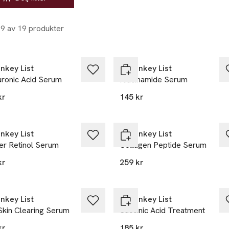
19 av 19 produkter
nkey List
The Inkey List
uronic Acid Serum
Niacinamide Serum
kr
145 kr
nkey List
The Inkey List
er Retinol Serum
Collagen Peptide Serum
kr
259 kr
nkey List
The Inkey List
Skin Clearing Serum
Succinic Acid Treatment
kr
185 kr