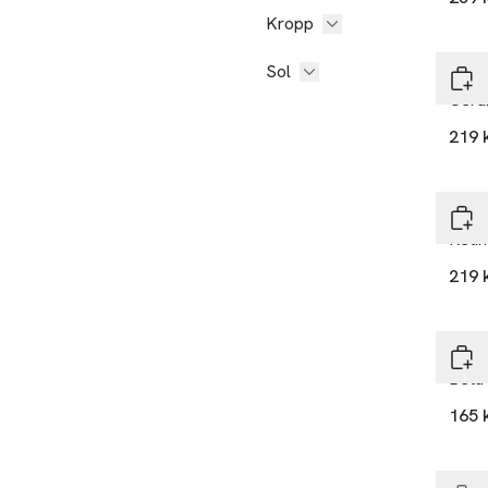
Kropp
Sol
The I
Cera
219 
The I
Reti
219 
The I
Beta
165 
Slut