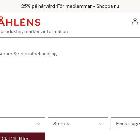
25% på hårvård*
För medlemmar - Shoppa nu
Serum & specialbehandling
ill produktsidan
ver produkter
Storlek
Finns i lage
Dölj filter