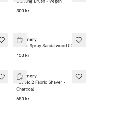
0
Clothing Brush - Vegan
300 kr
Endast i varuhus
Steamery
Fabric Spray Sandalwood 500 ml
150 kr
Endast i varuhus
Steamery
Pilo No.2 Fabric Shaver -
Charcoal
650 kr