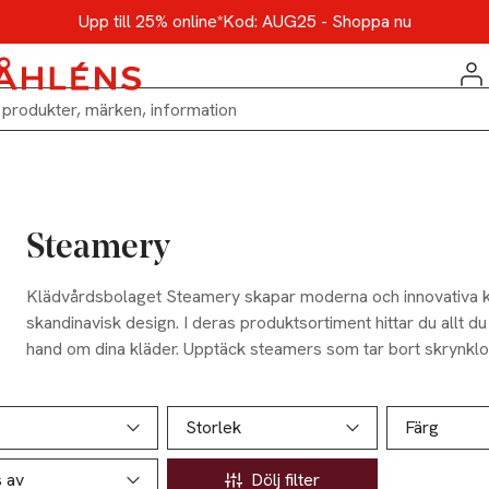
Upp till 25% online*
Kod: AUG25 - Shoppa nu
Steamery
Klädvårdsbolaget Steamery skapar moderna och innovativa 
skandinavisk design. I deras produktsortiment hittar du allt d
hand om dina kläder. Upptäck steamers som tar bort skrynkl
som rakar av noppor från kläder och hemtextilier och tvättpr
hela garderoben. Tillsammans med Steamery förlänger du li
ill produktsidan
ver produkter
plagg.
Storlek
Färg
s av
Dölj filter