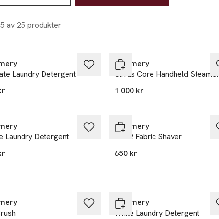
25 av 25 produkter
mery
Steamery
cate Laundry Detergent
Cirrus Core Handheld Steame
kr
1 000 kr
mery
Steamery
ve Laundry Detergent
Pilo 2 Fabric Shaver
kr
650 kr
mery
Steamery
Brush
White Laundry Detergent