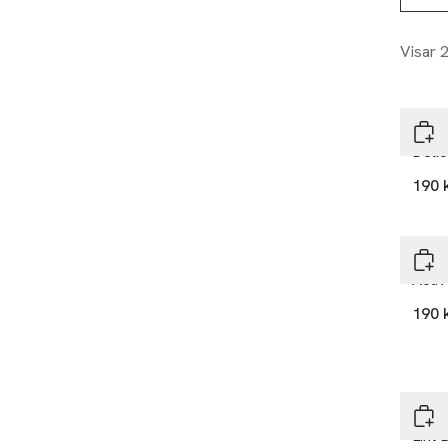
Visar 
Stea
Deli
190 
Stea
Acti
190 
Stea
Lint 