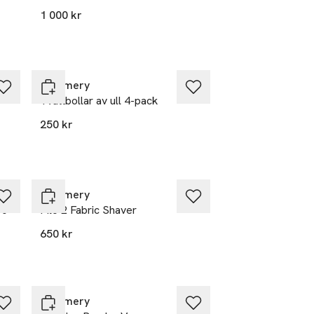
1 000 kr
Steamery
Tvättbollar av ull 4-pack
250 kr
Steamery
00
Pilo 2 Fabric Shaver
650 kr
Steamery