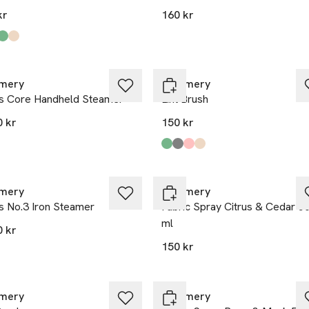
kr
160 kr
kten finns i färgerna:
 Grey
,
,
,
,
mery
Steamery
us Core Handheld Steamer
Lint Brush
0 kr
150 kr
Produkten finns i färgerna:
Sage
Dark Grey
Rose
Sand
,
,
,
,
mery
Steamery
s No.3 Iron Steamer
Fabric Spray Citrus & Cedar 5
ml
0 kr
150 kr
mery
Steamery