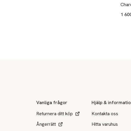
Char
1 60
Sidfot
Vanliga frågor
Hjälp & informati
Returnera ditt köp
Kontakta oss
Ångerrätt
Hitta varuhus