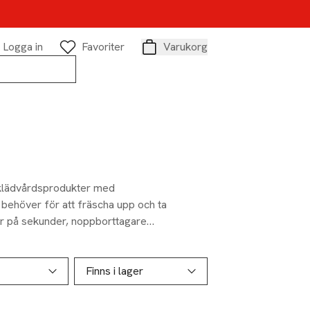
Logga in
Favoriter
Varukorg
Varukorg
klädvårdsprodukter med
u behöver för att fräscha upp och ta
or på sekunder, noppborttagare
odukter designade för att vårda
vslängden på dina mest älskade
Finns i lager