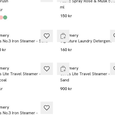
Brush
Fabric Spray Rose & Musk 50
ml
kr
150 kr
kten finns i färgerna:
 Grey
,
,
,
,
ast i varuhus
Endast i varuhus
mery
Steamery
s No.3 Iron Steamer - Sand
Signature Laundry Detergent
0 kr
160 kr
ast i varuhus
Endast i varuhus
mery
Steamery
s Lite Travel Steamer -
Cirrus Lite Travel Steamer -
coal
Sand
kr
900 kr
ast i varuhus
mery
s No.3 Iron Steamer -