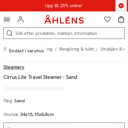
Hoppa till navigationsmenyn
Hoppa till innehåll
Hoppa till sidfot
Kod: AUG25 - Shoppa nu
Upp till 25% online*
Logga in
Favoriter
Var
Sök
Start
/
Hem & inredning
/
Rengöring & tvätt
/
Strykjärn & s
Endast i varuhus
Produktbilder
Hoppa över bildspelet
Produktinformation
Steamery
Cirrus Lite Travel Steamer - Sand
Färg:
Sand
Storlek:
34x15,15x8,8cm