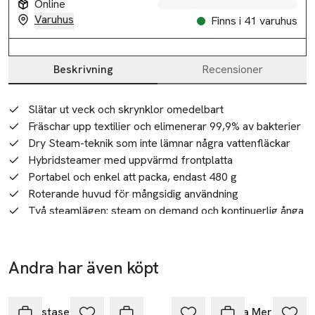
Online
Varuhus
Finns i 41 varuhus
Beskrivning
Recensioner
Beskrivning
Slätar ut veck och skrynklor omedelbart
Fräschar upp textilier och elimenerar 99,9% av bakterier
Dry Steam-teknik som inte lämnar några vattenfläckar
Hybridsteamer med uppvärmd frontplatta
Portabel och enkel att packa, endast 480 g
Roterande huvud för mångsidig användning
Två steamlägen: steam on demand och kontinuerlig ånga
Innovativ avkalkningsfunktion bättre prestanda och
livslängd
Heat Protection Tool för att skydda steamern
Andra har även köpt
Redo på enbart 18 sekunder
-25%
Hoppa över bildspelet
Designad för ett liv i rörelse. Cirrus Lite Travel Steamer är 
Återvinning
den perfekta reseaccessoaren som kombinerar form och 
Kérastase
Dove
Laura Mercier