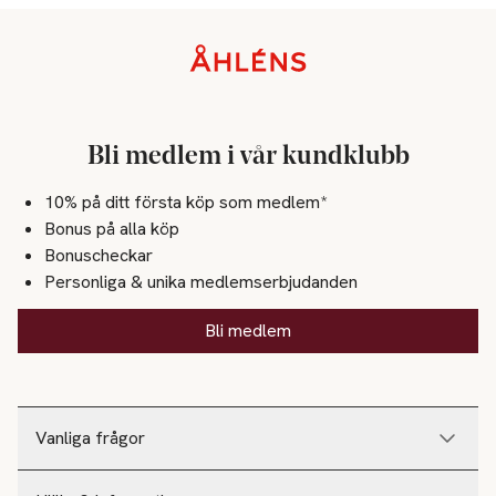
Sidfot
Bli medlem i vår kundklubb
10% på ditt första köp som medlem*
Bonus på alla köp
Bonuscheckar
Personliga & unika medlemserbjudanden
Bli medlem
Vanliga frågor