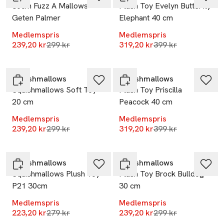
30cm Fuzz A Mallows
Plush Toy Evelyn Butterfly
Geten Palmer
Elephant 40 cm
Medlemspris
Medlemspris
Lägsta pris 30 dagar
Lägsta pris 30 dag
239,20 kr
299 kr
319,20 kr
399 kr
-20%
-20%
Squishmallows
Squishmallows
Squishmallows Soft Toy
Plush Toy Priscilla
20 cm
Peacock 40 cm
Medlemspris
Medlemspris
Lägsta pris 30 dagar
Lägsta pris 30 dag
239,20 kr
299 kr
319,20 kr
399 kr
-20%
-20%
Squishmallows
Squishmallows
Squishmallows Plush Toy
Plush Toy Brock Bulldog
P21 30cm
30 cm
Medlemspris
Medlemspris
-20%
Lägsta pris 30 dagar
Lägsta pris 30 dag
223,20 kr
279 kr
239,20 kr
299 kr