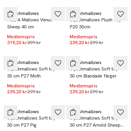
-20%
-20%
Squishmallows
Squishmallows
Fuzz A Mallows Venus
Squishmallows Plush Toy
Sheep 40 cm
P20 30cm
Medlemspris
Medlemspris
Lägsta pris 30 dagar
Lägsta pris 30 dag
319,20 kr
399 kr
239,20 kr
299 kr
-20%
-20%
Squishmallows
Squishmallows
Squishmallows Soft toy
Squishmallows Soft toy
30 cm P27 Moth
30 cm Blandade färger
Medlemspris
Medlemspris
Lägsta pris 30 dagar
Lägsta pris 30 dag
239,20 kr
299 kr
239,20 kr
299 kr
-20%
-20%
Squishmallows
Squishmallows
Squishmallows Soft toy
Squishmallows Soft toy
30 cm P27 Pig
30 cm P27 Arnold Sheep