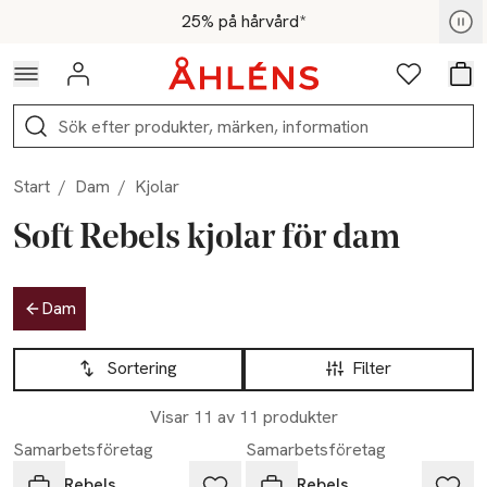
Hoppa till navigationsmenyn
Hoppa till innehåll
Hoppa till sidfot
För medlemmar - Shoppa nu
25% på hårvård*
Logga in
Favoriter
Var
Sök
Start
/
Dam
/
Kjolar
Soft Rebels kjolar för dam
Hoppa till produktsidan
Dam
Hoppa till produktsidan
Lista över produkter
Sortering
Filter
Visar 11 av 11 produkter
Samarbetsföretag
Samarbetsföretag
Soft Rebels
Soft Rebels