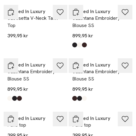
Soaked In Luxury
Soaked In Luxury
SLCosetta V-Neck Tank
SLLantana Embroidery
Top
Blouse SS
399,95 kr
899,95 kr
Produkten finns i färgerna:
Black
Whisper White
Mole'
,
,
,
Nyhet
Nyhet
Soaked In Luxury
Soaked In Luxury
SLLantana Embroidery
SLLantana Embroidery
Blouse SS
Blouse SS
899,95 kr
899,95 kr
Produkten finns i färgerna:
Whisper White
Black
Mole'
,
,
,
Produkten finns i färgerna:
Mole'
Black
Whisper White
,
,
,
Nyhet
Nyhet
Soaked In Luxury
Soaked In Luxury
Paris top
Paris top
399,95 kr
399,95 kr