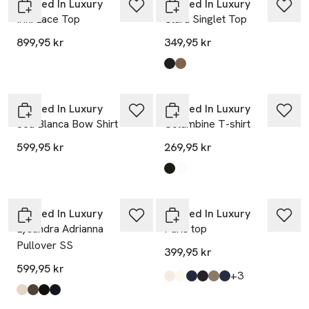
Soaked In Luxury
Soaked In Luxury
Irini Lace Top
Clara Singlet Top
899,95 kr
349,95 kr
Produkten finns i färgerna:
Black
Morel
,
,
Soaked In Luxury
Soaked In Luxury
Joa Blanca Bow Shirt
Columbine T-shirt
599,95 kr
269,95 kr
Produkten finns i färgerna:
Black
Broken White
,
,
Ta 2 betala 1 000:-
Soaked In Luxury
Soaked In Luxury
Lysandra Adrianna
Paris top
Pullover SS
399,95 kr
599,95 kr
till
+3
Produkten finns i färgerna:
Nature Stripe
Broken White
Night Sky
Black W Creme Stripes
Walnut
Salute W Creme Stripes
,
,
,
,
,
,
Produkten finns i färgerna:
Whisper White
Morel
Black
Salute
,
,
,
,
Ta 2 betala 1 000:-
Ta 2 betala 1 000:-