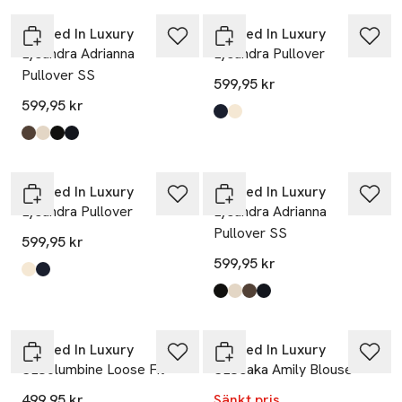
Soaked In Luxury
Soaked In Luxury
Lysandra Adrianna
Lysandra Pullover
Pullover SS
599,95 kr
599,95 kr
Produkten finns i färgerna:
Salute
Whisper White
,
,
Produkten finns i färgerna:
Morel
Whisper White
Black
Salute
,
,
,
,
Ta 2 betala 1 000:-
Ta 2 betala 1 000:-
Soaked In Luxury
Soaked In Luxury
Lysandra Pullover
Lysandra Adrianna
Pullover SS
599,95 kr
599,95 kr
Produkten finns i färgerna:
Whisper White
Salute
,
,
Produkten finns i färgerna:
Black
Whisper White
Morel
Salute
,
,
,
,
-20%
Soaked In Luxury
Soaked In Luxury
SLColumbine Loose Fit
SLOsaka Amily Blouse
499,95 kr
Sänkt pris