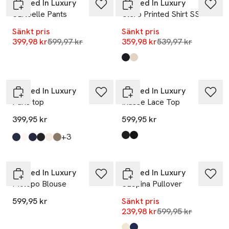
Soaked In Luxury
Soaked In Luxury
SLNoelle Pants
Clero Printed Shirt SS
Sänkt pris
Sänkt pris
Lägsta pris 30 dagar
Lägsta pris 30 dag
399,98 kr
599,97 kr
359,98 kr
539,97 kr
Produkten finns i färgerna:
Purple Heather Nebula Print
Oatmeal Leave Print
,
,
Soaked In Luxury
Soaked In Luxury
Paris top
Iriasse Lace Top
399,95 kr
599,95 kr
till
+3
Produkten finns i färgerna:
Black
Morel
,
,
Produkten finns i färgerna:
Salute W Creme Stripes
Broken White
Night Sky
Black W Creme Stripes
Nature Stripe
Walnut
,
,
,
,
,
,
-60%
Soaked In Luxury
Soaked In Luxury
Molopo Blouse
SLSpina Pullover
599,95 kr
Sänkt pris
Lägsta pris 30 dag
239,98 kr
599,95 kr