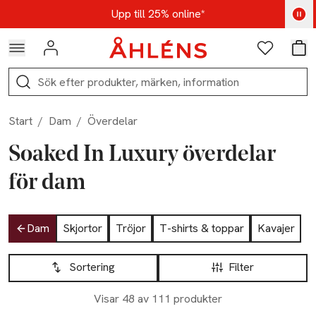
Hoppa till navigationsmenyn
Hoppa till innehåll
Hoppa till sidfot
Kod: AUG25 - Shoppa nu
Upp till 25% online*
Logga in
Favoriter
Var
Sök
Start
/
Dam
/
Överdelar
Soaked In Luxury överdelar
för dam
Hoppa till produktsidan
Dam
Skjortor
Tröjor
T-shirts & toppar
Kavajer
Hoppa till produktsidan
Lista över produkter
Sortering
Filter
Visar 48 av 111 produkter
Nyhet