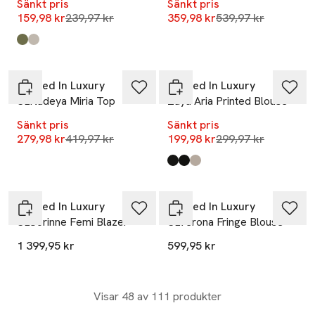
Sänkt pris
Sänkt pris
Lägsta pris 30 dagar
Lägsta pris 30 dag
159,98 kr
239,97 kr
359,98 kr
539,97 kr
Produkten finns i färgerna:
Oil Green
Multicolor Splash
,
,
-33%
-33%
Soaked In Luxury
Soaked In Luxury
SLNadeya Miria Top
Zaya Aria Printed Blouse
Sänkt pris
Sänkt pris
Lägsta pris 30 dagar
Lägsta pris 30 dag
279,98 kr
419,97 kr
199,98 kr
299,97 kr
Produkten finns i färgerna:
Black Monogram With Oatmea
Black With Oatmeal Dot
Total Eclipse Stripe
,
,
Soaked In Luxury
Soaked In Luxury
SLCorinne Femi Blazer
SLVerona Fringe Blouse
1 399,95 kr
599,95 kr
Visar 48 av 111 produkter