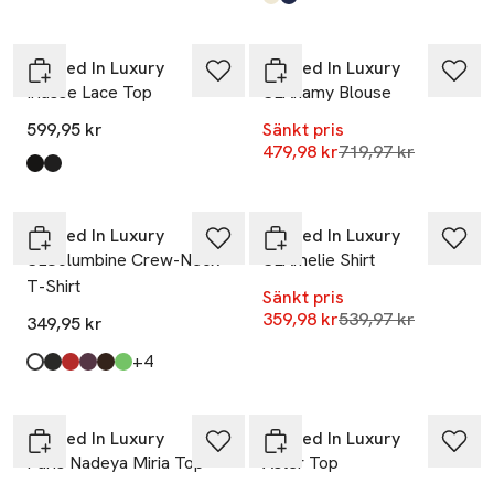
Produkten finns i färgerna:
Whisper White
Patriot Blue
,
,
-33%
Soaked In Luxury
Soaked In Luxury
Iriasse Lace Top
SLAnamy Blouse
599,95 kr
Sänkt pris
Lägsta pris 30 dag
479,98 kr
719,97 kr
Produkten finns i färgerna:
Morel
Black
,
,
Ta 2 betala 600:-
-33%
Soaked In Luxury
Soaked In Luxury
SLColumbine Crew-Neck
SLAmelie Shirt
T-Shirt
Sänkt pris
Lägsta pris 30 dag
359,98 kr
539,97 kr
349,95 kr
till
+4
Produkten finns i färgerna:
Broken White
Black
Salsa
Winetasting
Mole'
Vibrant Green
,
,
,
,
,
,
-33%
-33%
Soaked In Luxury
Soaked In Luxury
Paris Nadeya Miria Top
Aster Top