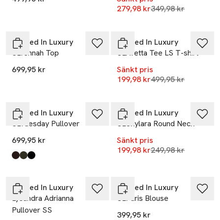
Lägsta pris 30 dag
279,98 kr
349,98 kr
-60%
Soaked In Luxury
Soaked In Luxury
SLYennah Top
SLAvetta Tee LS T-shirt
699,95 kr
Sänkt pris
Lägsta pris 30 dag
199,98 kr
499,95 kr
-20%
Soaked In Luxury
Soaked In Luxury
SLTuesday Pullover
SLSkylara Round Neck
699,95 kr
Sänkt pris
Lägsta pris 30 dag
199,98 kr
249,98 kr
Ta 2 betala 1 000:-
Produkten finns i färgerna:
Chocolate Torte 1
Rosin
Black
,
,
,
Nyhet
Soaked In Luxury
Soaked In Luxury
Lysandra Adrianna
SLParis Blouse
Pullover SS
399,95 kr