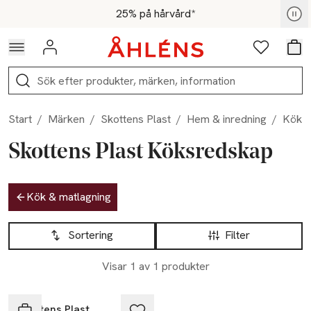
Hoppa till navigationsmenyn
Hoppa till innehåll
Hoppa till sidfot
För medlemmar - Shoppa nu
25% på hårvård*
Logga in
Favoriter
Var
Sök
Start
/
Märken
/
Skottens Plast
/
Hem & inredning
/
Kök &
Skottens Plast Köksredskap
Hoppa till produktsidan
Kök & matlagning
Hoppa till produktsidan
Lista över produkter
Sortering
Filter
Visar 1 av 1 produkter
Skottens Plast