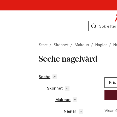
Hoppa till produktnavigation
Hoppa till innehåll
Hoppa till sidfot
Sök
Start
/
Skönhet
/
Makeup
/
Naglar
/
N
Seche nagelvård
Seche
Hoppa till produktsidan
Hoppa t
Lista ö
Pris
Skönhet
Makeup
Visar 
Naglar