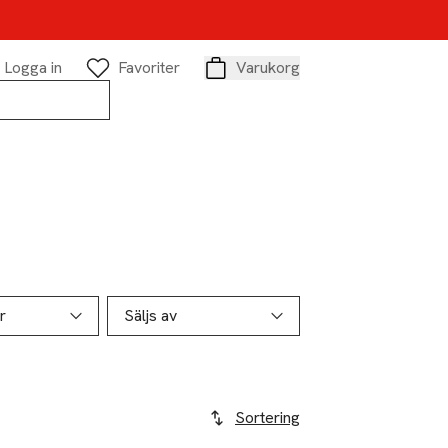
Logga in
Favoriter
Varukorg
Varukorg
r
Säljs av
Sortering