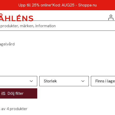
Upp till 25% online*
Kod: AUG25 - Shoppa nu
agelvård
ill produktsidan
ver produkter
Storlek
Finns i lage
Dölj filter
4 av 4 produkter