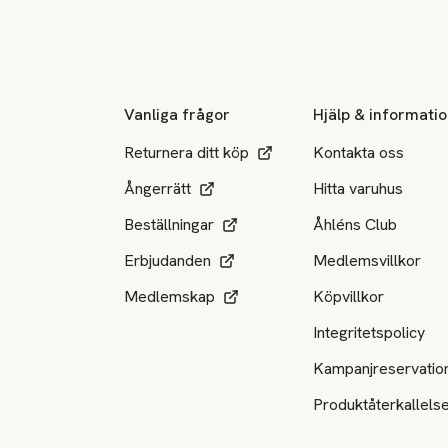
Sidfot
Vanliga frågor
Hjälp & informati
Returnera ditt köp
Kontakta oss
Ångerrätt
Hitta varuhus
Beställningar
Åhléns Club
Erbjudanden
Medlemsvillkor
Medlemskap
Köpvillkor
Integritetspolicy
Kampanjreservatio
Produktåterkallels
Tillgängliga betalsätt