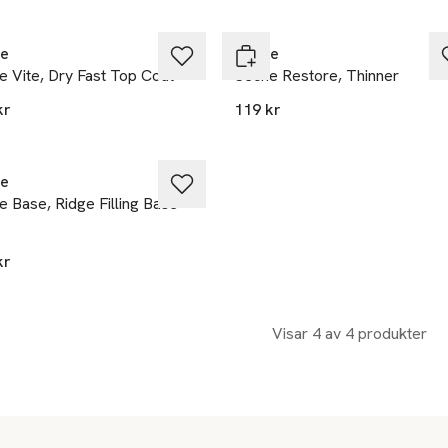
e
Seche
 Vite, Dry Fast Top Coat
Seche Restore, Thinner
kr
119 kr
e
 Base, Ridge Filling Base
kr
Visar 4 av 4 produkter