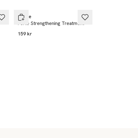
Seche
Forté Strengthening Treatment
159 kr