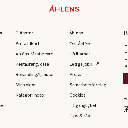
on
Tjänster
Åhlens
B
Presentkort
Om Åhléns
Åhléns Mastercard
Hållbarhet
Restaurang/café
Lediga jobb
Behandling/tjänster
Press
Mina sidor
Samarbetsföretag
Kategori index
Cookies
Fö
ner
Tillgänglighet
e
Tips & råd