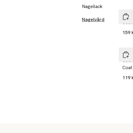
Nagellack
Sech
Nagelvård
Seche
159 
Sech
Seche
Coat
119 