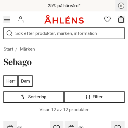
Hoppa till navigationsmenyn
Hoppa till innehåll
Hoppa till sidfot
För medlemmar - Shoppa nu
25% på hårvård*
Logga in
Favoriter
Var
Sök
Start
/
Märken
Sebago
Hoppa till produktsidan
Herr
Dam
Hoppa till produktsidan
Lista över produkter
Sortering
Filter
Visar 12 av 12 produkter
Sebago
Sebago