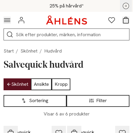
Hoppa till navigationsmenyn
Hoppa till innehåll
Hoppa till sidfot
För medlemmar - Shoppa nu
25% på hårvård*
Logga in
Favoriter
Var
Sök
Start
/
Skönhet
/
Hudvård
Salvequick hudvård
Hoppa till produktsidan
Skönhet
Ansikte
Kropp
Hoppa till produktsidan
Lista över produkter
Sortering
Filter
Visar 6 av 6 produkter
Salvequick
Salvequick