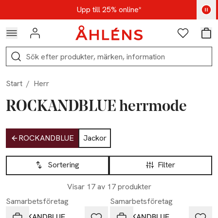
Hoppa till navigationsmenyn
Hoppa till innehåll
Hoppa till sidfot
Kod: AUG25 - Shoppa nu
Upp till 25% online*
Logga in
Favoriter
Var
Sök
Start
/
Herr
ROCKANDBLUE herrmode
Hoppa till produktsidan
ROCKANDBLUE
Jackor
Hoppa till produktsidan
Lista över produkter
Sortering
Filter
Visar 17 av 17 produkter
Samarbetsföretag
Samarbetsföretag
ROCKANDBLUE
ROCKANDBLUE