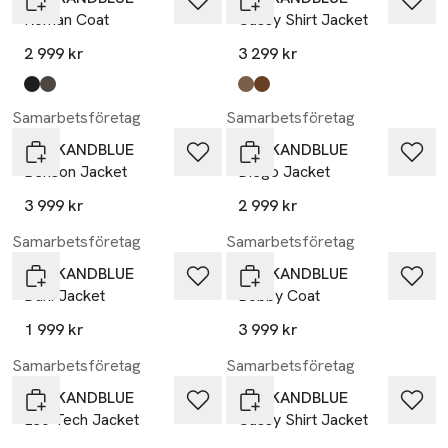
Roman Coat
Cassy Shirt Jacket
2 999 kr
3 299 kr
Produkten finns i färgerna:
black
grey
,
,
Produkten finns i färgerna:
mocha cream
walnut
,
,
Samarbetsföretag
Samarbetsföretag
ROCKANDBLUE
ROCKANDBLUE
Benson Jacket
Diego Jacket
3 999 kr
2 999 kr
Samarbetsföretag
Samarbetsföretag
ROCKANDBLUE
ROCKANDBLUE
Dani Jacket
Bobby Coat
1 999 kr
3 999 kr
Samarbetsföretag
Samarbetsföretag
ROCKANDBLUE
ROCKANDBLUE
Leo Tech Jacket
Cassy Shirt Jacket