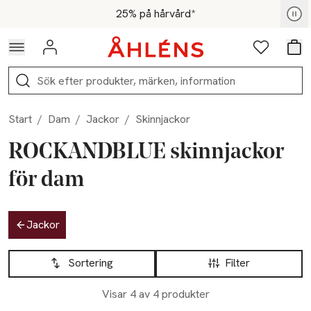
Hoppa till navigationsmenyn
Hoppa till innehåll
Hoppa till sidfot
För medlemmar - Shoppa nu
25% på hårvård*
Logga in
Favoriter
Var
Sök
Start
/
Dam
/
Jackor
/
Skinnjackor
ROCKANDBLUE skinnjackor
för dam
Hoppa till produktsidan
Jackor
Hoppa till produktsidan
Lista över produkter
Sortering
Filter
Visar 4 av 4 produkter