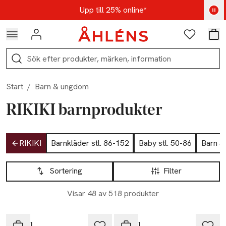
Hoppa till navigationsmenyn
Hoppa till innehåll
Hoppa till sidfot
Kod: AUG25 - Shoppa nu
Upp till 25% online*
Logga in
Favoriter
Var
Sök
Start
/
Barn & ungdom
RIKIKI barnprodukter
Hoppa till produktsidan
RIKIKI
Barnkläder stl. 86-152
Baby stl. 50-86
Barn &
Hoppa till produktsidan
Lista över produkter
Sortering
Filter
-34%
Visar 48 av 518 produkter
Nyhet
-25%
RIKIKI
RIKIKI