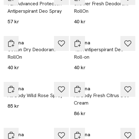
72h Advanced Protection
Shower Fresh Deodorant
Antiperspirant Deo Spray
RollOn
57 kr
40 kr
Rexona
Rexona
Cotton Dry Deodorant
48h Antiperspirant Deo
RollOn
Roll-on
40 kr
40 kr
Rexona
Rexona
All Body Wild Rose Spray
All Body Fresh Citrus Deo
Cream
85 kr
86 kr
Rexona
Rexona