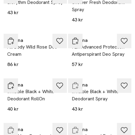
Biorythm Deodorant Spray
Shower Fresh Deodorant
Spray
43 kr
43 kr
Rexona
Rexona
All Body Wild Rose Deo
72h Advanced Protection
Cream
Antiperspirant Deo Spray
86 kr
57 kr
Endast i varuhus
Rexona
Rexona
Invisible Black + White
Invisible Black + White
Deodorant RollOn
Deodorant Spray
40 kr
43 kr
Endast i varuhus
Endast i varuhus
Rexona
Rexona