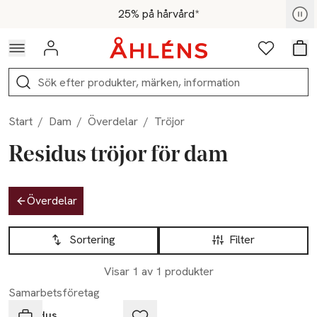
Hoppa till navigationsmenyn
Hoppa till innehåll
Hoppa till sidfot
För medlemmar - Shoppa nu
25% på hårvård*
Logga in
Favoriter
Var
Sök
Start
/
Dam
/
Överdelar
/
Tröjor
Residus tröjor för dam
Hoppa till produktsidan
Överdelar
Hoppa till produktsidan
Lista över produkter
Sortering
Filter
Visar 1 av 1 produkter
Samarbetsföretag
Residus