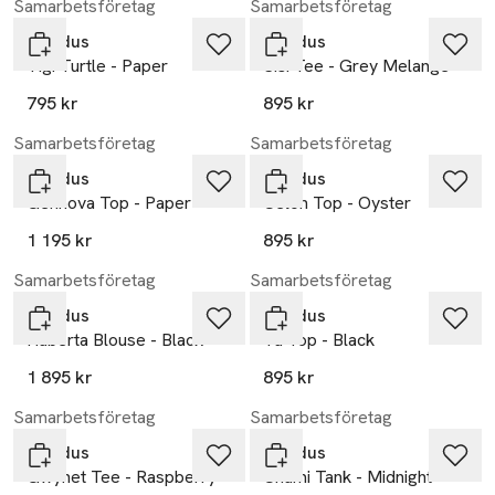
Samarbetsföretag
Samarbetsföretag
Residus
Residus
Tigi Turtle - Paper
Sisi Tee - Grey Melange
795 kr
895 kr
Samarbetsföretag
Samarbetsföretag
Residus
Residus
Gennova Top - Paper
Celon Top - Oyster
1 195 kr
895 kr
Samarbetsföretag
Samarbetsföretag
Residus
Residus
Huberta Blouse - Black
Tu Top - Black
1 895 kr
895 kr
Samarbetsföretag
Samarbetsföretag
Residus
Residus
Gwynet Tee - Raspberry
Chami Tank - Midnight