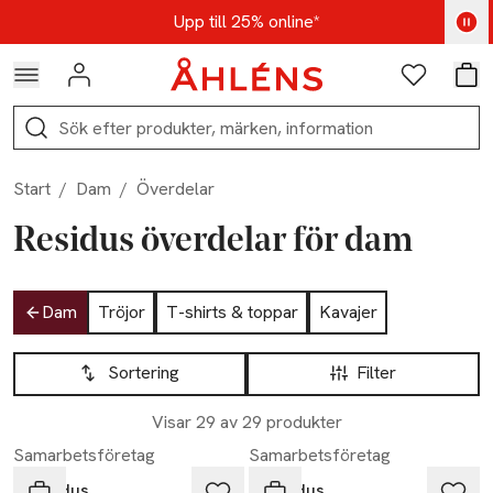
Hoppa till navigationsmenyn
Hoppa till innehåll
Hoppa till sidfot
Kod: AUG25 - Shoppa nu
Upp till 25% online*
Logga in
Favoriter
Var
Sök
Start
/
Dam
/
Överdelar
Residus överdelar för dam
Hoppa till produktsidan
Dam
Tröjor
T-shirts & toppar
Kavajer
Hoppa till produktsidan
Lista över produkter
Sortering
Filter
Visar 29 av 29 produkter
Samarbetsföretag
Samarbetsföretag
Residus
Residus