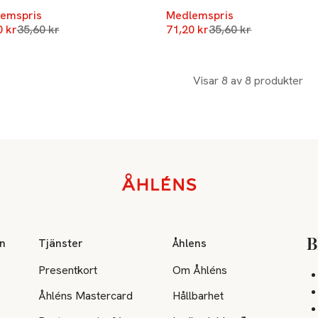
emspris
Medlemspris
Lägsta pris 30 dagar
Lägsta pris 30 dagar
0 kr
35,60 kr
71,20 kr
35,60 kr
Visar 8 av 8 produkter
on
Tjänster
Åhlens
B
Presentkort
Om Åhléns
Åhléns Mastercard
Hållbarhet