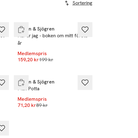
Sortering
-20%
Endast i varuhus
Raben & Sjögren
et
Här är jag - boken om mitt första
år
r
Medlemspris
Lägsta pris 30 dagar
159,20 kr
-20%
199 kr
Endast i varuhus
Raben & Sjögren
Max Potta
Medlemspris
Lägsta pris 30 dagar
71,20 kr
89 kr