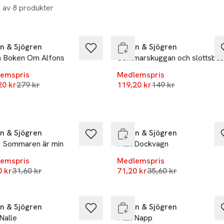
8 av 8 produkter
-20%
%
Endast i varuhus
n & Sjögren
Raben & Sjögren
a Boken Om Alfons
Sommarskuggan och slottsbus
emspris
Medlemspris
Lägsta pris 30 dagar
Lägsta pris 30 daga
20 kr
279 kr
119,20 kr
149 kr
0%
+100%
ast i varuhus
Slut i lager
n & Sjögren
Raben & Sjögren
i: Sommaren är min
Max Dockvagn
emspris
Medlemspris
Lägsta pris 30 dagar
Lägsta pris 30 dagar
0 kr
0%
31,60 kr
71,20 kr
+100%
35,60 kr
 i lager
Endast i varuhus
n & Sjögren
Raben & Sjögren
Nalle
Max Napp