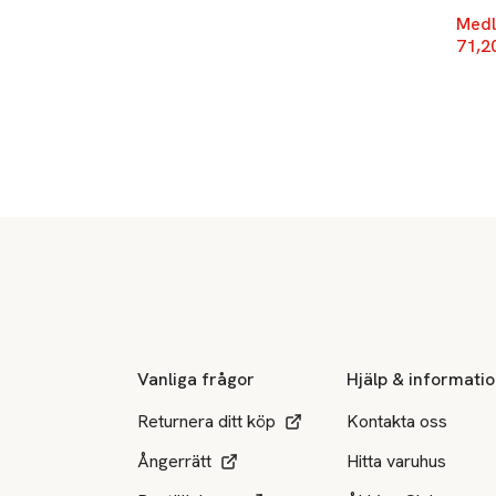
Medl
71,2
Sidfot
Vanliga frågor
Hjälp & informati
Returnera ditt köp
Kontakta oss
Ångerrätt
Hitta varuhus