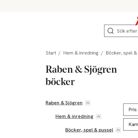
Hoppa till produktnavigation
Hoppa till innehåll
Hoppa till sidfot
Sök
Start
/
Hem & inredning
/
Böcker, spel &
Raben & Sjögren
böcker
Raben & Sjögren
Hoppa till produktsidan
Hoppa t
Lista ö
Pris
Hem & inredning
Kam
Böcker, spel & pussel