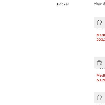
Visar 
Böcker
-20
Rabe
Stor
Medl
223,
+10
End
Rabe
Pipp
Medl
63,2
+10
Slut
Rabe
Max 