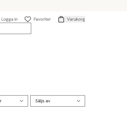
Logga in
Favoriter
Varukorg
Varukorg
r
Säljs av