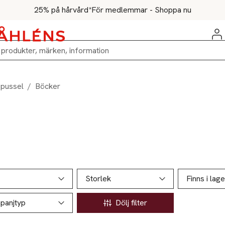
25% på hårvård*
För medlemmar - Shoppa nu
 pussel
/
Böcker
ill produktsidan
ver produkter
Storlek
Finns i lage
panjtyp
Dölj filter