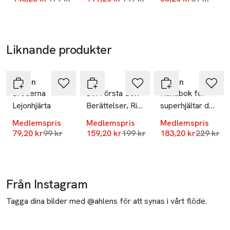
Liknande produkter
-20%
-20%
-20%
Hoppa över bildspelet
Tukan
Ren
Tukan
Bröderna
Din Första Bok -
Handbok för
Lejonhjärta
Berättelser, Rim
superhjältar del
Och Sånger
1-4
Medlemspris
Medlemspris
Medlemspris
Samlingsvolym
Lägsta pris 30 dagar
Lägsta pris 30 dagar
Lägsta pr
79,20 kr
99 kr
159,20 kr
199 kr
183,20 kr
229 kr
Från Instagram
Tagga dina bilder med @ahlens för att synas i vårt flöde.