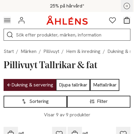
Hoppa till navigationsmenyn
Hoppa till innehåll
Hoppa till sidfot
För medlemmar - Shoppa nu
25% på hårvård*
Logga in
Favoriter
Var
Sök
Start
/
Märken
/
Pillivuyt
/
Hem & inredning
/
Dukning & se
Pillivuyt Tallrikar & fat
Hoppa till produktsidan
Dukning & servering
Djupa tallrikar
Mattallrikar
Hoppa till produktsidan
Lista över produkter
Sortering
Filter
Visar 9 av 9 produkter
Pillivuyt
Pillivuyt