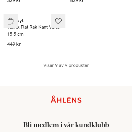
329 kr
629 kr
Slut i lager
Pillivuyt
Tallrik Flat Rak Kant Vinter
15,5 cm
449 kr
Visar 9 av 9 produkter
Sidfot
Bli medlem i vår kundklubb