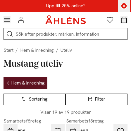
Hoppa till navigationsmenyn
Hoppa till innehåll
Hoppa till sidfot
Kod: AUG25 - Shoppa nu
Upp till 25% online*
Logga in
Favoriter
Var
Sök
Start
/
Hem & inredning
/
Uteliv
Mustang uteliv
Hoppa till produktsidan
Hem & inredning
Hoppa till produktsidan
Lista över produkter
Sortering
Filter
Visar 19 av 19 produkter
Samarbetsföretag
Samarbetsföretag
Mustang
Mustang