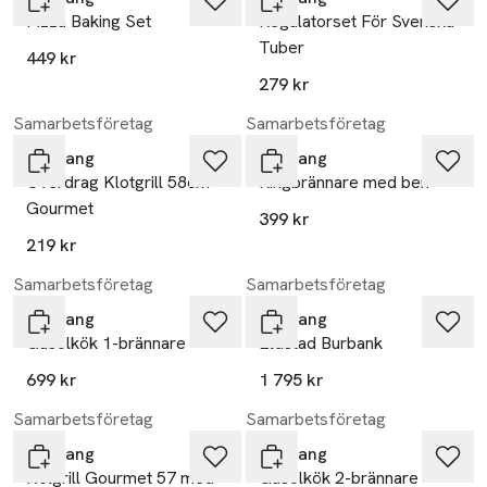
Pizza Baking Set
Regulatorset För Svenska
Tuber
449 kr
279 kr
Samarbetsföretag
Samarbetsföretag
Mustang
Mustang
Överdrag Klotgrill 58cm
Ringbrännare med ben
Gourmet
399 kr
219 kr
Samarbetsföretag
Samarbetsföretag
Mustang
Mustang
Gasolkök 1-brännare
Eldstad Burbank
699 kr
1 795 kr
Samarbetsföretag
Samarbetsföretag
Mustang
Mustang
Kolgrill Gourmet 57 med
Gasolkök 2-brännare